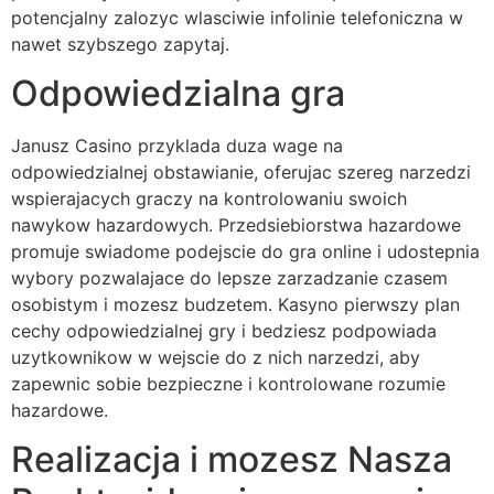
potencjalny zalozyc wlasciwie infolinie telefoniczna w
nawet szybszego zapytaj.
Odpowiedzialna gra
Janusz Casino przyklada duza wage na
odpowiedzialnej obstawianie, oferujac szereg narzedzi
wspierajacych graczy na kontrolowaniu swoich
nawykow hazardowych. Przedsiebiorstwa hazardowe
promuje swiadome podejscie do gra online i udostepnia
wybory pozwalajace do lepsze zarzadzanie czasem
osobistym i mozesz budzetem. Kasyno pierwszy plan
cechy odpowiedzialnej gry i bedziesz podpowiada
uzytkownikow w wejscie do z nich narzedzi, aby
zapewnic sobie bezpieczne i kontrolowane rozumie
hazardowe.
Realizacja i mozesz Nasza