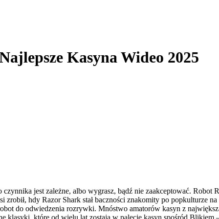
 Najlepsze Kasyna Wideo 2025
ego czynnika jest zależne, albo wygrasz, bądź nie zaakceptować. Robo
robił, hdy Razor Shark stał baczności znakomity po popkulturze na 
 robot do odwiedzenia rozrywki.
Mnóstwo amatorów kasyn z największą
e klasyki, które od wielu lat zostają w palecie kasyn spośród Blikiem