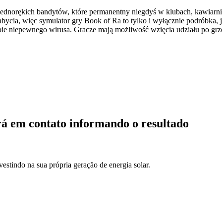
jednorękich bandytów, które permanentny niegdyś w klubach, kawiarn
ycia, więc symulator gry Book of Ra to tylko i wyłącznie podróbka, ja
obie niepewnego wirusa. Gracze mają możliwość wzięcia udziału po gr
rá em contato informando o resultado
estindo na sua própria geração de energia solar.