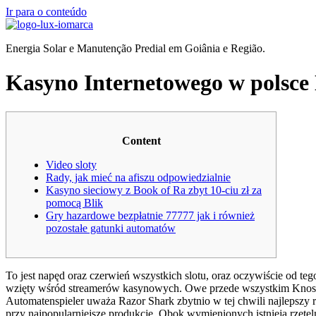
Ir para o conteúdo
Energia Solar e Manutenção Predial em Goiânia e Região.
Kasyno Internetowego w polsce
Content
Video sloty
Rady, jak mieć na afiszu odpowiedzialnie
Kasyno sieciowy z Book of Ra zbyt 10-ciu zł za
pomocą Blik
Gry hazardowe bezpłatnie 77777 jak i również
pozostałe gatunki automatów
To jest napęd oraz czerwień wszystkich slotu, oraz oczywiście od t
wzięty wśród streamerów kasynowych. Owe przede wszystkim Knossi z
Automatenspieler uważa Razor Shark zbytnio w tej chwili najlepszy
przy najpopularniejsze produkcje. Obok wymienionych istnieją rzeteln