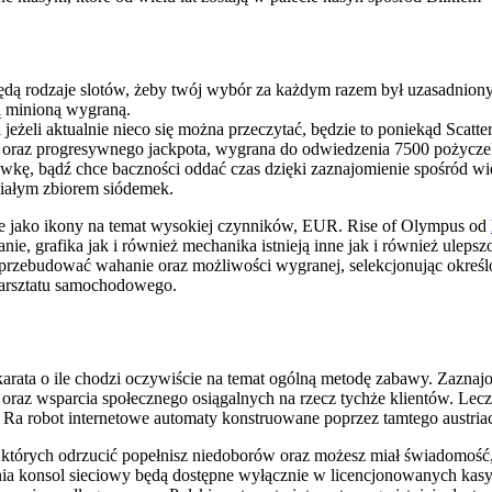
dą rodzaje slotów, żeby twój wybór za każdym razem był uzasadniony
 minioną wygraną.
eżeli aktualnie nieco się można przeczytać, będzie to poniekąd Scatte
h oraz progresywnego jackpota, wygrana do odwiedzenia 7500 pożyczek
ywkę, bądź chce baczności oddać czas dzięki zaznajomienie spośród w
niałym zbiorem siódemek.
e jako ikony na temat wysokiej czynników, EUR. Rise of Olympus od
e, grafika jak i również mechanika istnieją inne jak i również ulepsz
z przebudować wahanie oraz możliwości wygranej, selekcjonując określ
warsztatu samochodowego.
arata o ile chodzi oczywiście na temat ogólną metodę zabawy. Zaznajo
oraz wsparcia społecznego osiągalnych na rzecz tychże klientów. Lecz
f Ra robot internetowe automaty konstruowane poprzez tamtego austria
 których odrzucić popełnisz niedoborów oraz możesz miał świadomoś
ia konsol sieciowy będą dostępne wyłącznie w licencjonowanych kasy