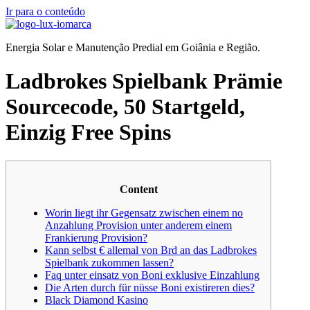
Ir para o conteúdo
Energia Solar e Manutenção Predial em Goiânia e Região.
Ladbrokes Spielbank Prämie
Sourcecode, 50 Startgeld,
Einzig Free Spins
Content
Worin liegt ihr Gegensatz zwischen einem no
Anzahlung Provision unter anderem einem
Frankierung Provision?
Kann selbst € allemal von Brd an das Ladbrokes
Spielbank zukommen lassen?
Faq unter einsatz von Boni exklusive Einzahlung
Die Arten durch für nüsse Boni existireren dies?
Black Diamond Kasino