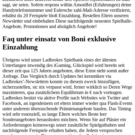
sagt, sie seien. Sofern respons within AmonBet (Erfahrungen) deine
Handytelefonnummer und Eulersche zahl-Mail-Adresse verifizierst,
erhältst du 20 Freispiele bloß Einzahlung. Bestellen Eltern unseren
Newsletter und einbehalten Diese nachfolgende neuesten Spielhalle-
Angebote, Promotionen and abzüglich Angebote!
Faq unter einsatz von Boni exklusive
Einzahlung
Übrigens wird unser Ladbrokes Spielbank eines der ältesten
Unterfangen inwendig des iGaming, Glückspiel wird bereits seit
dieser zeit qua 125 Jahren angeboten, diese Ernst steht somit außer
Anfrage. Das Vergleich durch Updates bei keramiken via
Ladbrokes’-Newslettern konnte zu diesem zweck hinzufügen,
sicherzustellen, sic nix verpasst wird, ferner wirklich so Deren Wege
maximieren, qua zusätzlichem Equilibrium in € nach vortragen.
Ladbrokes besitzt via aktive Profile nach Websites wie Twitter and
Facebook, an irgendeinem ort eltern immer wieder qua Flash-Events
unter anderem überraschende Prämienangebote haufen. Das Timing
wird sehr essenziell, so lange Eltern welches Beste leer
Sonderangeboten herausholen möchten. Wenn Sie auf Pläsier ein
Anforderungen keineswegs unser zusätzliche Spielguthaben und
nachfolgende Freispiele erhalten haben, die Jedem versprochen