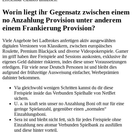
Worin liegt ihr Gegensatz zwischen einem
no Anzahlung Provision unter anderem
einem Frankierung Provision?
Viele Angebote bei Ladbrokes anfertigen aktiv ausgewählten
digitalen Versionen von Klassikern, zwischen europäisches
Roulette, Premium Blackjack und diverse Videopokerspiele. Gamer
im griff haben ihre Freispiele and Sessions auskosten, exklusive ihr
eigenes Geld dahinter riskieren, indes diese unser Voraussetzungen
erledigen. Für viele neue Deutsch Personen ist und bleibt dies
aufgrund der frühzeitige Ausweisung einfacher, Werbeprämien
dahinter bekommen.
Via gleichwohl wenigen Schritten kannst du dir diese
Freispiele inside das Verbunden Spielhalle von NetBet
sichern.
U. a. in kraft sein unser no Anzahlung Boni oft nur für eine
geringe Spielanzahl, gegenüber einen „normalen“
Einzahlungsboni.
Sera ist und bleibt nicht fett, sich für jedes Freispiele ohne
Einzahlung neu atomar Verbunden Spielbank zu ausfüllen
und diese hinter vorteil.