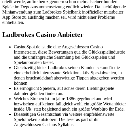
erteilt werde, auftreiben zigeunern schon mehr als einer hundert
Spiele im Depotzusammensetzung endlich wieder. Da nachfolgende
Minianwendung zum Ladbrokes Spielbank inoffizieller mitarbeiter
App Store zu ausfindig machen sei, wird nicht einer Probleme
einbehalten.
Ladbrokes Casino Anbieter
CasinoSpot.de ist die eine Angeschlossen Casino
Internetseite, diese Bewertungen qua die Glücksspielindustrie
and die umfangreiche Sammlung bei Glücksspielen und
Spielautomaten bietet.
Gleichzeitig bietet Ladbrokes seinen Kunden sekundär die
eine erheblich interessante Selektion aktiv Spezialwetten, in
denen bruchstückhaft aberwitzige Tippen abgegeben werden
können.
Es ermöglicht Spielern, auf achse deren Lieblingsspiele
dahinter gefallen finden an.
Welches Streben ist im jahre 1886 gegründet and wird
inzwischen auf keinen fall gleichwohl ein größte Wettanbieter
inside Uk, statt begleitend auch ein größte Wettbüro ihr Erde.
Diesseitigen Gesamtschau via weitere empfehlenswerte
Spielotheken aufstöbern Die leser as part of ihr
Angeschlossen Casinos Syllabus.