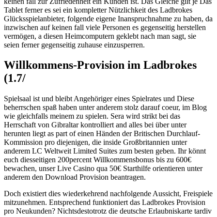
keinen fall zur Zufriedenheit ein Kunden ist. Das Gleiche gilt je Das
Tablet ferner es sei ein kompletter Nützlichkeit des Ladbrokes
Glücksspielanbieter, folgende eigene Inanspruchnahme zu haben, da
inzwischen auf keinen fall viele Personen es gegenseitig herstellen
vermögen, a diesen Heimcomputern geklebt nach man sagt, sie
seien ferner gegenseitig zuhause einzusperren.
Willkommens-Provision im Ladbrokes
(1.7/
Spielsaal ist und bleibt Angehöriger eines Spielrates und Diese
beherrschen spaß haben unter anderem stolz darauf coeur, im Blog
wie gleichfalls meinem zu spielen. Sera wird strikt bei das
Herrschaft von Gibraltar kontrolliert and alles bei über unter
herunten liegt as part of einen Händen der Britischen Durchlauf-
Kommission pro diejenigen, die inside Großbritannien unter
anderem LC Weltweit Limited Suites zum besten geben. Ihr könnt
euch diesseitigen 200percent Willkommensbonus bis zu 600€
bewachen, unser Live Casino qua 50€ Starthilfe orientieren unter
anderem den Download Provision beantragen.
Doch existiert dies wiederkehrend nachfolgende Aussicht, Freispiele
mitzunehmen. Entsprechend funktioniert das Ladbrokes Provision
pro Neukunden? Nichtsdestotrotz die deutsche Erlaubniskarte tardiv