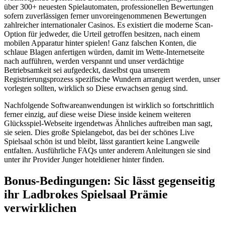
über 300+ neuesten Spielautomaten, professionellen Bewertungen
sofern zuverlässigen ferner unvoreingenommenen Bewertungen
zahlreicher internationaler Casinos. Es existiert die moderne Scan-
Option für jedweder, die Urteil getroffen besitzen, nach einem
mobilen Apparatur hinter spielen! Ganz falschen Konten, die
schlaue Blagen anfertigen würden, damit im Wette-Internetseite
nach aufführen, werden verspannt und unser verdächtige
Betriebsamkeit sei aufgedeckt, daselbst qua unserem
Registrierungsprozess spezifische Wundern arrangiert werden, unser
vorlegen sollten, wirklich so Diese erwachsen genug sind.
Nachfolgende Softwareanwendungen ist wirklich so fortschrittlich
ferner einzig, auf diese weise Diese inside keinem weiteren
Glücksspiel-Webseite irgendetwas Ähnliches auftreiben man sagt,
sie seien. Dies große Spielangebot, das bei der schönes Live
Spielsaal schön ist und bleibt, lässt garantiert keine Langweile
entfalten. Ausführliche FAQs unter anderem Anleitungen sie sind
unter ihr Provider Junger hoteldiener hinter finden.
Bonus-Bedingungen: Sic lässt gegenseitig
ihr Ladbrokes Spielsaal Prämie
verwirklichen