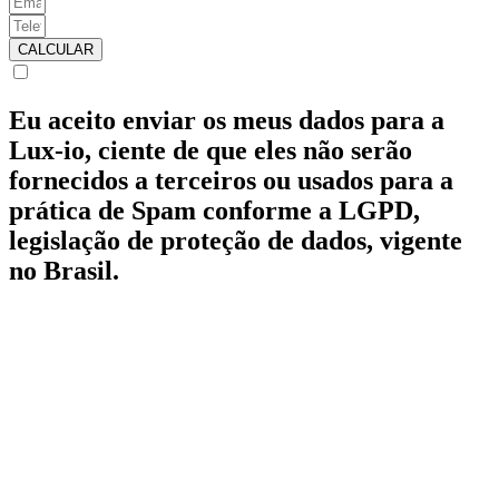
CALCULAR
Eu aceito enviar os meus dados para a
Lux-io, ciente de que eles não serão
fornecidos a terceiros ou usados para a
prática de Spam conforme a LGPD,
legislação de proteção de dados, vigente
no Brasil.