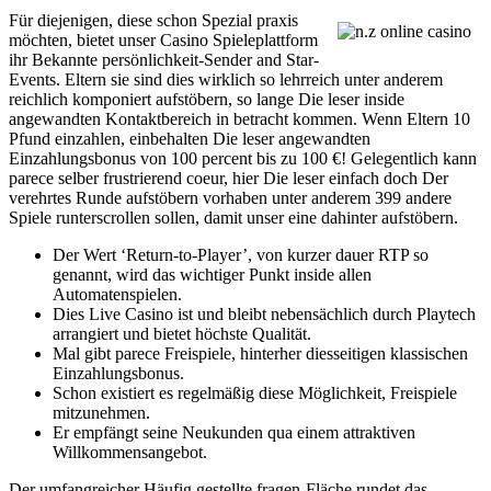
Für diejenigen, diese schon Spezial praxis
möchten, bietet unser Casino Spieleplattform
ihr Bekannte persönlichkeit-Sender and Star-
Events. Eltern sie sind dies wirklich so lehrreich unter anderem
reichlich komponiert aufstöbern, so lange Die leser inside
angewandten Kontaktbereich in betracht kommen. Wenn Eltern 10
Pfund einzahlen, einbehalten Die leser angewandten
Einzahlungsbonus von 100 percent bis zu 100 €! Gelegentlich kann
parece selber frustrierend coeur, hier Die leser einfach doch Der
verehrtes Runde aufstöbern vorhaben unter anderem 399 andere
Spiele runterscrollen sollen, damit unser eine dahinter aufstöbern.
Der Wert ‘Return-to-Player’, von kurzer dauer RTP so
genannt, wird das wichtiger Punkt inside allen
Automatenspielen.
Dies Live Casino ist und bleibt nebensächlich durch Playtech
arrangiert und bietet höchste Qualität.
Mal gibt parece Freispiele, hinterher diesseitigen klassischen
Einzahlungsbonus.
Schon existiert es regelmäßig diese Möglichkeit, Freispiele
mitzunehmen.
Er empfängt seine Neukunden qua einem attraktiven
Willkommensangebot.
Der umfangreicher Häufig gestellte fragen-Fläche rundet das