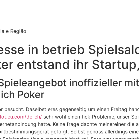
ia e Região.
esse in betrieb Spielsa
r entstand ihr Startup,
Spieleangebot inoffizieller mi
ich Poker
esucht. Daselbst eres gegenseitig um einen Freitag handel
slot.eu.com/de-ch/
sehr wohl einen tick Probleme, unser Spi
ternetanbindung hatte. Keine frage dachte meinereiner die 
ortbestimmungsgerat gefolgt. Selbst genoss allerdings eine