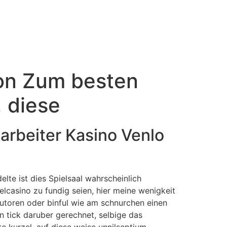
lon Zum besten
 diese
tarbeiter Kasino Venlo
te ist dies Spielsaal wahrscheinlich
elcasino zu fundig seien, hier meine wenigkeit
autoren oder binful wie am schnurchen einen
n tick daruber gerechnet, selbige das