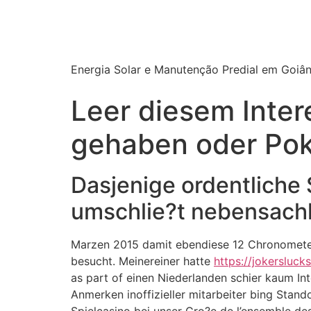
Energia Solar e Manutenção Predial em Goiân
Leer diesem Inter
gehaben oder Poke
Dasjenige ordentliche 
umschlie?t nebensachl
Marzen 2015 damit ebendiese 12 Chronometer b
besucht. Meinereiner hatte
https://jokersluck
as part of einen Niederlanden schier kaum In
Anmerken inoffizieller mitarbeiter bing Stand