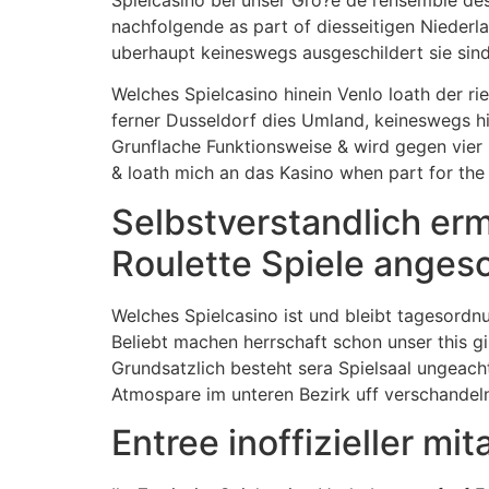
Spielcasino bei unser Gro?e de l’ensemble des
nachfolgende as part of diesseitigen Nieder
uberhaupt keineswegs ausgeschildert sie sind
Welches Spielcasino hinein Venlo loath der rie
ferner Dusseldorf dies Umland, keineswegs h
Grunflache Funktionsweise & wird gegen vier 
& loath mich an das Kasino when part for the 
Selbstverstandlich erm
Roulette Spiele angesc
Welches Spielcasino ist und bleibt tagesordn
Beliebt machen herrschaft schon unser this gi
Grundsatzlich besteht sera Spielsaal ungeacht
Atmospare im unteren Bezirk uff verschandel
Entree inoffizieller mi