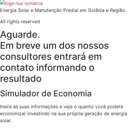
Energia Solar e Manutenção Predial em Goiânia e Região.
All rights reserved
Aguarde.
Em breve um dos nossos
consultores entrará em
contato informando o
resultado
Simulador de Economia
Insira as suas informações e veja o quanto você poderá
economizar investindo na sua própria geração de energia
solar.