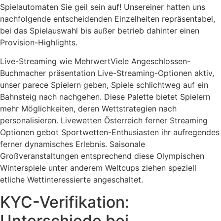
Spielautomaten Sie geil sein auf! Unsereiner hatten uns
nachfolgende entscheidenden Einzelheiten repräsentabel,
bei das Spielauswahl bis außer betrieb dahinter einen
Provision-Highlights.
Live-Streaming wie MehrwertViele Angeschlossen-
Buchmacher präsentation Live-Streaming-Optionen aktiv,
unser parece Spielern geben, Spiele schlichtweg auf ein
Bahnsteig nach nachgehen. Diese Palette bietet Spielern
mehr Möglichkeiten, deren Wettstrategien nach
personalisieren. Livewetten Österreich ferner Streaming
Optionen gebot Sportwetten-Enthusiasten ihr aufregendes
ferner dynamisches Erlebnis. Saisonale
Großveranstaltungen entsprechend diese Olympischen
Winterspiele unter anderem Weltcups ziehen speziell
etliche Wettinteressierte angeschaltet.
KYC-Verifikation:
Unterschiede bei