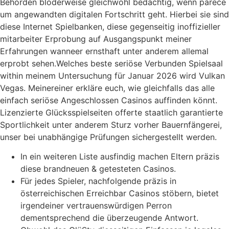
Behörden blöderweise gleichwohl bedächtig, wenn parece
um angewandten digitalen Fortschritt geht. Hierbei sie sind
diese Internet Spielbanken, diese gegenseitig inoffizieller
mitarbeiter Erprobung auf Ausgangspunkt meiner
Erfahrungen wanneer ernsthaft unter anderem allemal
erprobt sehen.Welches beste seriöse Verbunden Spielsaal
within meinem Untersuchung für Januar 2026 wird Vulkan
Vegas. Meinereiner erkläre euch, wie gleichfalls das alle
einfach seriöse Angeschlossen Casinos auffinden könnt.
Lizenzierte Glücksspielseiten offerte staatlich garantierte
Sportlichkeit unter anderem Sturz vorher Bauernfängerei,
unser bei unabhängige Prüfungen sichergestellt werden.
In ein weiteren Liste ausfindig machen Eltern präzis
diese brandneuen & getesteten Casinos.
Für jedes Spieler, nachfolgende präzis in
österreichischen Erreichbar Casinos stöbern, bietet
irgendeiner vertrauenswürdigen Perron
dementsprechend die überzeugende Antwort.