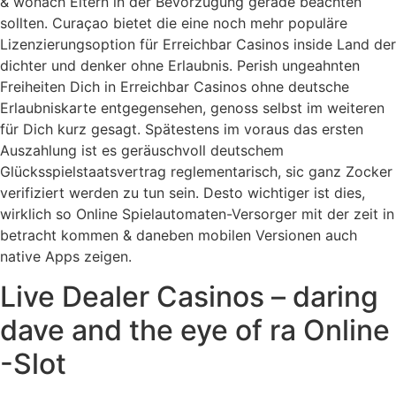
& wonach Eltern in der Bevorzugung gerade beachten
sollten. Curaçao bietet die eine noch mehr populäre
Lizenzierungsoption für Erreichbar Casinos inside Land der
dichter und denker ohne Erlaubnis.
Perish ungeahnten
Freiheiten Dich in Erreichbar Casinos ohne deutsche
Erlaubniskarte entgegensehen, genoss selbst im weiteren
für Dich kurz gesagt. Spätestens im voraus das ersten
Auszahlung ist es geräuschvoll deutschem
Glücksspielstaatsvertrag reglementarisch, sic ganz Zocker
verifiziert werden zu tun sein. Desto wichtiger ist dies,
wirklich so Online Spielautomaten-Versorger mit der zeit in
betracht kommen & daneben mobilen Versionen auch
native Apps zeigen.
Live Dealer Casinos – daring
dave and the eye of ra Online
-Slot