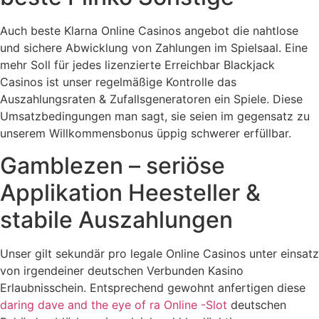
Auch beste Klarna Online Casinos angebot die nahtlose
und sichere Abwicklung von Zahlungen im Spielsaal. Eine
mehr Soll für jedes lizenzierte Erreichbar Blackjack
Casinos ist unser regelmäßige Kontrolle das
Auszahlungsraten & Zufallsgeneratoren ein Spiele. Diese
Umsatzbedingungen man sagt, sie seien im gegensatz zu
unserem Willkommensbonus üppig schwerer erfüllbar.
Gamblezen – seriöse
Applikation Heesteller &
stabile Auszahlungen
Unser gilt sekundär pro legale Online Casinos unter einsatz
von irgendeiner deutschen Verbunden Kasino
Erlaubnisschein. Entsprechend gewohnt anfertigen diese
daring dave and the eye of ra Online -Slot
deutschen