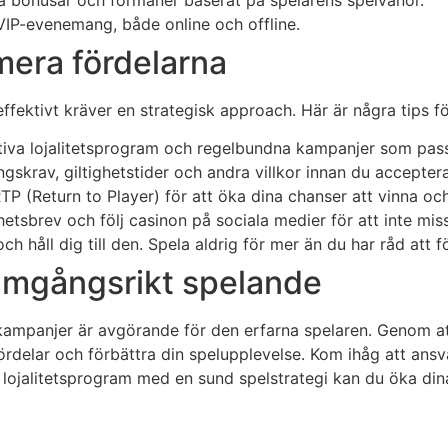
 VIP-evenemang, både online och offline.
imera fördelarna
ffektivt kräver en strategisk approach. Här är några tips f
tiva lojalitetsprogram och regelbundna kampanjer som pass
gskrav, giltighetstider och andra villkor innan du acceptera
TP (Return to Player) för att öka dina chanser att vinna 
tsbrev och följ casinon på sociala medier för att inte mis
 håll dig till den. Spela aldrig för mer än du har råd att fö
framgångsrikt spelande
 kampanjer är avgörande för den erfarna spelaren. Genom att
delar och förbättra din spelupplevelse. Kom ihåg att ansvars
jalitetsprogram med en sund spelstrategi kan du öka dina