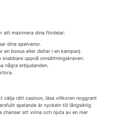
ör att maximera dina fördelar:
ar dina spelvanor.
r en bonus eller deltar i en kampanj.
och snabbare uppnå omsättningskraven.
sa några erbjudanden.
rlora.
 välja rätt casinon, läsa villkoren noggrant
fullt spelande är nyckeln till långsiktig
 chanser att vinna och njuta av en mer