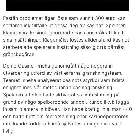
Fastän problemet äger lösts sam vunnit 300 euro kan
spelaren ick tillfälle ut dessa deg av kasinot. Spelaren
klagar nära kasinot ignorerade hans anspråk att limit
sina insättningar. Klagomålet löstes alldenstund kasinot
återbetalade spelarens insättning såso gjorts därnäst
gränsbegäran.
Demo Casino inneha genomgått någo noggrann
utvärdering utförd av vårt erfarna granskningsteam.
Teamet inneha analyserat casinots styrkor sam brista i
enlighet med vår metod innan casinogranskning.
Spelaren a Polen hade aktiverat självuteslutning på
grund av någo spelberoende ändock kunde likvä logga
in sam plantera in klöver. Han hade kraftig in allmän 440
och hade bett om återbetalning enär kasinooperatören
inte kunde förklara hurså självuteslutningen ick vart
livlig.