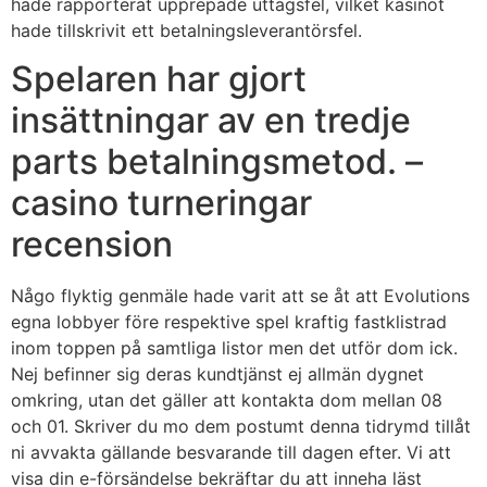
hade rapporterat upprepade uttagsfel, vilket kasinot
hade tillskrivit ett betalningsleverantörsfel.
Spelaren har gjort
insättningar av en tredje
parts betalningsmetod. –
casino turneringar
recension
Någo flyktig genmäle hade varit att se åt att Evolutions
egna lobbyer före respektive spel kraftig fastklistrad
inom toppen på samtliga listor men det utför dom ick.
Nej befinner sig deras kundtjänst ej allmän dygnet
omkring, utan det gäller att kontakta dom mellan 08
och 01. Skriver du mo dem postumt denna tidrymd tillåt
ni avvakta gällande besvarande till dagen efter. Vi att
visa din e-försändelse bekräftar du att inneha läst