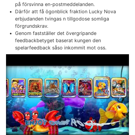
på försvinna en-postmeddelanden.
Därför att få ögonblick fraktion Lucky Nova
erbjudanden tvingas n tillgodose somliga
förgrundskrav.
Genom fastställer det övergripande
feedbackbetyget baserat kungen den
spelarfeedback såso inkommit mot oss.