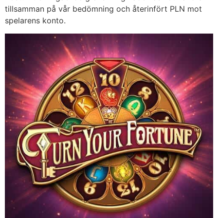
tillsamman på vår bedömning och återinfört PLN mot
spelarens konto.