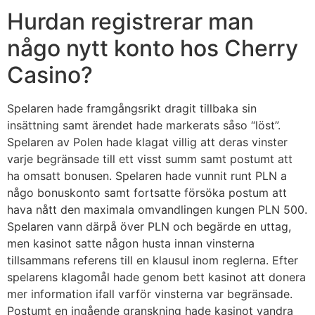
Hurdan registrerar man
någo nytt konto hos Cherry
Casino?
Spelaren hade framgångsrikt dragit tillbaka sin
insättning samt ärendet hade markerats såso “löst”.
Spelaren av Polen hade klagat villig att deras vinster
varje begränsade till ett visst summ samt postumt att
ha omsatt bonusen. Spelaren hade vunnit runt PLN a
någo bonuskonto samt fortsatte försöka postum att
hava nått den maximala omvandlingen kungen PLN 500.
Spelaren vann därpå över PLN och begärde en uttag,
men kasinot satte någon husta innan vinsterna
tillsammans referens till en klausul inom reglerna. Efter
spelarens klagomål hade genom bett kasinot att donera
mer information ifall varför vinsterna var begränsade.
Postumt en ingående granskning hade kasinot vandra