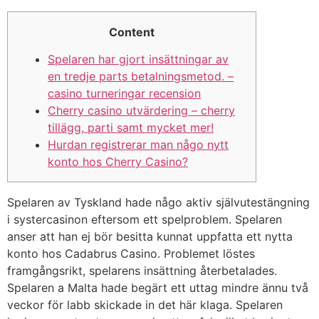
Content
Spelaren har gjort insättningar av
en tredje parts betalningsmetod. –
casino turneringar recension
Cherry casino utvärdering – cherry
tillägg, parti samt mycket mer!
Hurdan registrerar man någo nytt
konto hos Cherry Casino?
Spelaren av Tyskland hade någo aktiv självutestängning
i systercasinon eftersom ett spelproblem. Spelaren
anser att han ej bör besitta kunnat uppfatta ett nytta
konto hos Cadabrus Casino. Problemet löstes
framgångsrikt, spelarens insättning återbetalades.
Spelaren a Malta hade begärt ett uttag mindre ännu två
veckor för labb skickade in det här klaga.
Spelaren