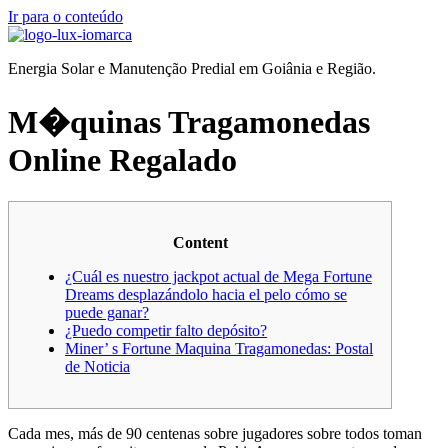
Ir para o conteúdo
Energia Solar e Manutenção Predial em Goiânia e Região.
M�quinas Tragamonedas
Online Regalado
Content
¿Cuál es nuestro jackpot actual de Mega Fortune
Dreams desplazándolo hacia el pelo cómo se
puede ganar?
¿Puedo competir falto depósito?
Miner’ s Fortune Maquina Tragamonedas: Postal
de Noticia
Cada mes, más de 90 centenas sobre jugadores sobre todos toman