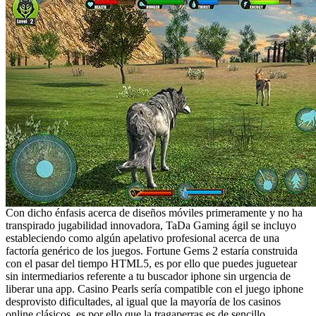
Con dicho énfasis acerca de diseños móviles primeramente y no ha
transpirado jugabilidad innovadora, TaDa Gaming ágil se incluyo
estableciendo como algún apelativo profesional acerca de una
factoría genérico de los juegos. Fortune Gems 2 estaría construida
con el pasar del tiempo HTML5, es por ello que puedes juguetear
sin intermediarios referente a tu buscador iphone sin urgencia de
liberar una app. Casino Pearls serí­a compatible con el juego iphone
desprovisto dificultades, al igual que la mayoría de los casinos
online clásicos, es por ello que la tragaperras es de sencillo