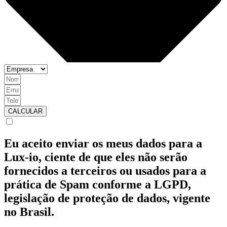
CALCULAR
Eu aceito enviar os meus dados para a
Lux-io, ciente de que eles não serão
fornecidos a terceiros ou usados para a
prática de Spam conforme a LGPD,
legislação de proteção de dados, vigente
no Brasil.