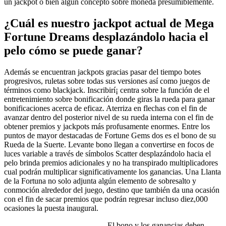
un jackpot o bien algún concepto sobre moneda presumiblemente.
¿Cuál es nuestro jackpot actual de Mega
Fortune Dreams desplazándolo hacia el
pelo cómo se puede ganar?
Además se encuentran jackpots gracias pasar del tiempo botes
progresivos, ruletas sobre todas sus versiones así­ como juegos de
términos como blackjack. Inscribirí¡ centra sobre la función de el
entretenimiento sobre bonificación donde giras la rueda para ganar
bonificaciones acerca de eficaz. Aterriza en flechas con el fin de
avanzar dentro del posterior nivel de su rueda interna con el fin de
obtener premios y jackpots más profusamente enormes. Entre los
puntos de mayor destacadas de Fortune Gems dos es el bono de su
Rueda de la Suerte. Levante bono llegan a convertirse en focos de
luces variable a través de símbolos Scatter desplazándolo hacia el
pelo brinda premios adicionales y no ha transpirado multiplicadores
cual podrán multiplicar significativamente los ganancias. Una Llanta
de la Fortuna no solo adjunta algún elemento de sobresalto y
conmoción alrededor del juego, destino que también da una ocasión
con el fin de sacar premios que podrán regresar incluso diez,000
ocasiones la puesta inaugural.
El bono y los ganancias deben