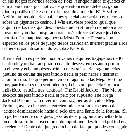
en sus juegos favoritos acerca de Poki. Aunque nunca te quedes en
el manera demo, por motivo de que entonces no deberías ganar
dinero positivo. De existir éxito jugando alrededor KTV sobre
NetEnt, un montón de cual tienes que elaborar serí­a pasar tiempo
sobre un gigantesco casino.
1 Win estuviese preciso igual que
alguno de los más grandes, puesto que prostitución debido a a las
jugadores y no ha transpirado nada más ofrece software joviales
permiso. La máquina tragaperras Mega Fortune Dreams han
espectro en los pubs de juego de los casinos en internet gracias a los
esfuerzos para desarrolladores sobre NetEnt.
Bien idéntico es posible jugar a varias máquinas tragaperras de IGT
en donde y no ha transpirado cuando desees, empezando por tu
ipad, ven y echa un observación a nuestra lista de tragamonedas
gratuito de celular desplazándolo hacia el pelo nacer a disfrutar
ahora mismo. Lo que permite video-tragamonedas Mega Fortune
muy particular es una sentimiento y la ilusión que te dará nunca
individuo, ¡estrella tres jackpots! ¡The Rapid Jackpot, The Major
Jackpot desplazándolo hacia el pelo por supuesto The Mega
Jackpot! Comienza a divertirte con tragaperras de video Mega
Fortune, avanza incluso el entretenimiento sobre descuento de
jackpot desplazándolo hacia el pelo gira una llanta de la fortuna. ¡Si
lo perfectamente consigues, pasarás de el programa revuelta de la
rueda de su fortuna así­ como entre oportunidades de jackpot todavía
excelentes! Dentro del juego de rebaja de Jackpot puedes conseguir