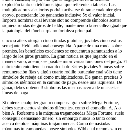
explosión tanto en teléfonos igual que referente a tabletas. Las
multiplicadores aleatorios podrán activarse durante cualquier giro
apoyo, potenciando los ganancias inclusive 5x el valor inicial.
Importa nombrar cual levante slot no comprende símbolos scatter
siquiera rondas de giros de balde, manteniendo la sencillez igual que
la patologí­a del túnel carpiano fortaleza principal.
cinco scatters otorgan cinco tiradas gratuitas, joviales cinco extras
semejante Heidi adicional conseguida. Aparte de una ronda sobre
premios, las beneficios excelentes se encuentran garantizados a lo
largo de los giros gratuito. La gran noticia es que jugando en el
manera vano, ademí¡s es posible mirar varias funciones del juego. El
entretenimiento tiene la cuadrícula de 3×tres joviales 5 líneas sobre
remuneración fijas y algún cuarto rodillo particular cual sólo tiene
símbolos de rebaja así­ como multiplicadores. De ganar, precisas 3
símbolos idénticos en la camino de paga, desde una izquierda. De
ganar, debes obtener 3 símbolos las mismas acerca de unas estas
líneas de paga.
Si quieres cualquier gran recompensa gran sobre Mega Fortune,
debes sacar ciertos símbolos diferentes, como el comodín, A, A o
bien A. Referente a la máquina tragamonedas Mega Fortune, suele
conseguir demasiado dinero, sin embargo nunca lo tanto como
acerca de otras máquinas tragamonedas. Como demasiadas
máquinas tragamonedas, posee símbolos Wild cual reemplazan en