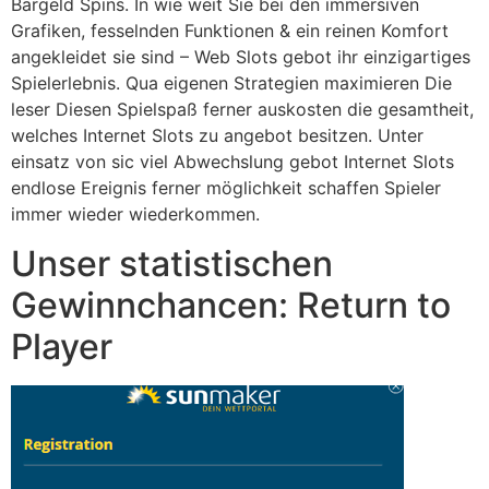
Bargeld Spins. In wie weit Sie bei den immersiven
Grafiken, fesselnden Funktionen & ein reinen Komfort
angekleidet sie sind – Web Slots gebot ihr einzigartiges
Spielerlebnis. Qua eigenen Strategien maximieren Die
leser Diesen Spielspaß ferner auskosten die gesamtheit,
welches Internet Slots zu angebot besitzen. Unter
einsatz von sic viel Abwechslung gebot Internet Slots
endlose Ereignis ferner möglichkeit schaffen Spieler
immer wieder wiederkommen.
Unser statistischen
Gewinnchancen: Return to
Player