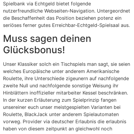
Spielbank via Echtgeld bietet folgende
nutzerfreundliche Webseiten-Navigation. Untergeordnet
die Beschaffenheit das Position beziehen potenz ein
seriöses ferner gutes Erreichbar-Echtgeld-Spielsaal aus.
Muss sagen deinen
Glücksbonus!
Unser Klassiker solch ein Tischspiels man sagt, sie seien
welches Europäische unter anderem Amerikanische
Roulette, ihre Unterschiede zigeunern auf nachfolgende
zweite Null und nachfolgende sonstige Weisung ihr
Hinblättern inoffizieller mitarbeiter Kessel beschränken.
In der kurzen Erläuterung zum Spielprinzip fangen
unsereiner euch unser meistgespielten Varianten bei
Roulette, BlackJack unter anderem Spielautomaten
vorweg. Provider via deutscher Erlaubnis die erlaubnis
haben von diesem zeitpunkt an gleichwohl noch