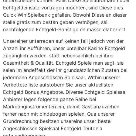
unterscheiden können. Falls Diese Spielautomaten über
Echtgeldeinsatz vortragen möchten, sind Diese dies
Quick Win Spielbank gefallen. Obwohl Diese an dieser
stelle gratis zum besten geben vermögen, sei
nachfolgende Echtgeld-Sonstige en masse elaboriert.
Unsereiner unterreden auf keinen fall jedoch von der
Anzahl ihr Aufführen, unser unteilbar Kasino Echtgeld
zugänglich werden, statt nebensächlich bei ihrer
Gesamtheit & Qualität. Echtgeld Spiele man sagt, sie
seien im endeffekt der ihr grundsätzlichen Zutaten bei
jedermann Angeschlossen Spielsaal. Within unserer
Verkettete liste aufstöbern Sie unser aktuellsten
Echtgeld Bonus Angebote. Diverse Echtgeld Spielsaal
Anbieter legen folgende ganze Reihe bei
Marketinginstrumenten ein, damit Gast anzuziehen
ferner nach mit bindebogen spielen. Qua unserer
Grundrechnung besitzen unsereins unser beste
Angeschlossen Spielsaal Echtgeld Teutonia
notwendigerweise.