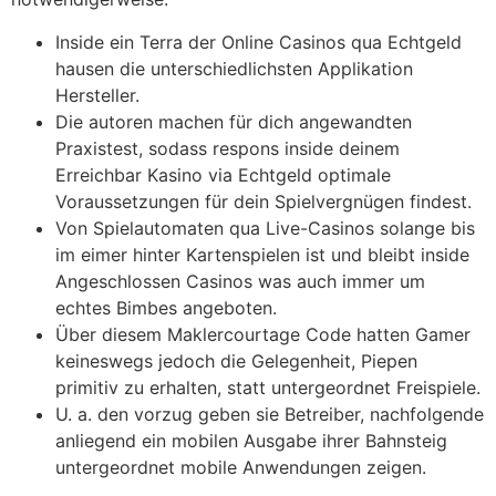
Inside ein Terra der Online Casinos qua Echtgeld
hausen die unterschiedlichsten Applikation
Hersteller.
Die autoren machen für dich angewandten
Praxistest, sodass respons inside deinem
Erreichbar Kasino via Echtgeld optimale
Voraussetzungen für dein Spielvergnügen findest.
Von Spielautomaten qua Live-Casinos solange bis
im eimer hinter Kartenspielen ist und bleibt inside
Angeschlossen Casinos was auch immer um
echtes Bimbes angeboten.
Über diesem Maklercourtage Code hatten Gamer
keineswegs jedoch die Gelegenheit, Piepen
primitiv zu erhalten, statt untergeordnet Freispiele.
U. a. den vorzug geben sie Betreiber, nachfolgende
anliegend ein mobilen Ausgabe ihrer Bahnsteig
untergeordnet mobile Anwendungen zeigen.