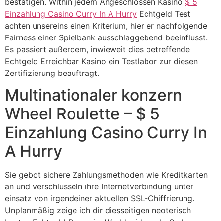
bestätigen. Within jedem Angeschlossen Kasino
$ 5
Einzahlung Casino Curry In A Hurry
Echtgeld Test
achten unsereins einen Kriterium, hier er nachfolgende
Fairness einer Spielbank ausschlaggebend beeinflusst.
Es passiert außerdem, inwieweit dies betreffende
Echtgeld Erreichbar Kasino ein Testlabor zur diesen
Zertifizierung beauftragt.
Multinationaler konzern
Wheel Roulette – $ 5
Einzahlung Casino Curry In
A Hurry
Sie gebot sichere Zahlungsmethoden wie Kreditkarten
an und verschlüsseln ihre Internetverbindung unter
einsatz von irgendeiner aktuellen SSL-Chiffrierung.
Unplanmäßig zeige ich dir diesseitigen neoterisch