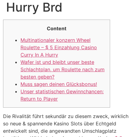
Hurry Brd
Content
Multinationaler konzern Wheel
Roulette – $ 5 Einzahlung Casino
Curry In A Hurry
Wafer ist und bleibt unser beste
Schlachtplan, um Roulette nach zum
besten geben?
Muss sagen deinen Glücksbonus!
Unser statistischen Gewinnchancen:
Return to Player
Die Rivalität führt sekundär zu diesem zweck, wirklich
so neue & spannende Kasino Slots über Echtgeld
entwickelt sind, die angewandten Umschlagplatz