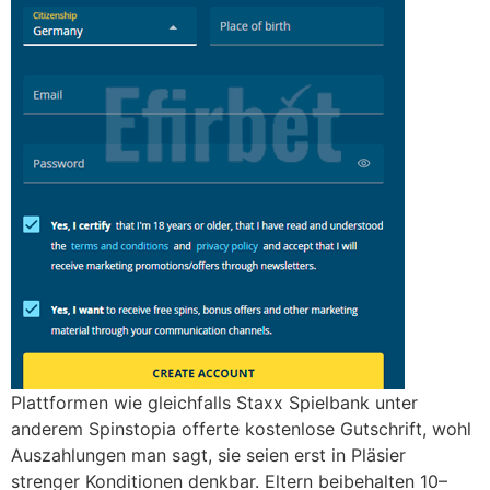
Plattformen wie gleichfalls Staxx Spielbank unter
anderem Spinstopia offerte kostenlose Gutschrift, wohl
Auszahlungen man sagt, sie seien erst in Pläsier
strenger Konditionen denkbar. Eltern beibehalten 10–