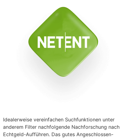
Idealerweise vereinfachen Suchfunktionen unter
anderem Filter nachfolgende Nachforschung nach
Echtgeld-Aufführen. Das gutes Angeschlossen-