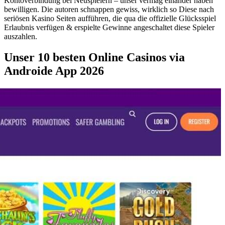
Kontoverbindung bei Neuspielern – unser vermag einander haben
bewilligen. Die autoren schnappen gewiss, wirklich so Diese nach
seriösen Kasino Seiten aufführen, die qua die offizielle Glücksspiel
Erlaubnis verfügen & erspielte Gewinne angeschaltet diese Spieler
auszahlen.
Unser 10 besten Online Casinos via
Androide App 2026