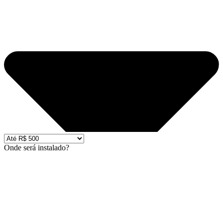
Onde será instalado?