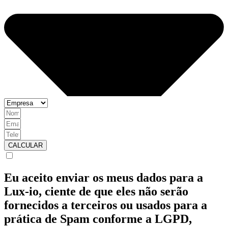
CALCULAR
Eu aceito enviar os meus dados para a
Lux-io, ciente de que eles não serão
fornecidos a terceiros ou usados para a
prática de Spam conforme a LGPD,