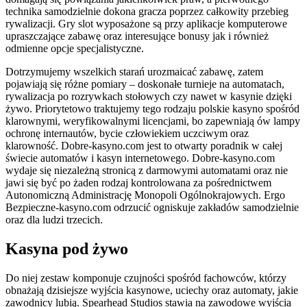
technika samodzielnie dokona gracza poprzez całkowity przebieg
rywalizacji. Gry slot wyposażone są przy aplikacje komputerowe
upraszczające zabawę oraz interesujące bonusy jak i również
odmienne opcje specjalistyczne.
Dotrzymujemy wszelkich starań urozmaicać zabawę, zatem
pojawiają się różne pomiary – doskonałe turnieje na automatach,
rywalizacja po rozrywkach stołowych czy nawet w kasynie dzięki
żywo. Priorytetowo traktujemy tego rodzaju polskie kasyno spośród
klarownymi, weryfikowalnymi licencjami, bo zapewniają ów lampy
ochronę internautów, bycie człowiekiem uczciwym oraz
klarowność. Dobre-kasyno.com jest to otwarty poradnik w całej
świecie automatów i kasyn internetowego. Dobre-kasyno.com
wydaje się niezależną stronicą z darmowymi automatami oraz nie
jawi się być po żaden rodzaj kontrolowana za pośrednictwem
Autonomiczną Administrację Monopoli Ogólnokrajowych. Ergo
Bezpieczne-kasyno.com odrzucić ogniskuje zakładów samodzielnie
oraz dla ludzi trzecich.
Kasyna pod żywo
Do niej zestaw komponuje czujności spośród fachowców, którzy
obnażają dzisiejsze wyjścia kasynowe, uciechy oraz automaty, jakie
zawodnicy lubią. Spearhead Studios stawia na zawodowe wyjścia