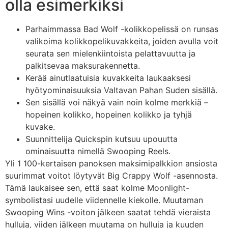
olla esimerkiksi
Parhaimmassa Bad Wolf -kolikkopelissä on runsas
valikoima kolikkopelikuvakkeita, joiden avulla voit
seurata sen mielenkiintoista pelattavuutta ja
palkitsevaa maksurakennetta.
Kerää ainutlaatuisia kuvakkeita laukaaksesi
hyötyominaisuuksia Valtavan Pahan Suden sisällä.
Sen sisällä voi näkyä vain noin kolme merkkiä –
hopeinen kolikko, hopeinen kolikko ja tyhjä
kuvake.
Suunnittelija Quickspin kutsuu upouutta
ominaisuutta nimellä Swooping Reels.
Yli 1 100-kertaisen panoksen maksimipalkkion ansiosta
suurimmat voitot löytyvät Big Crappy Wolf -asennosta.
Tämä laukaisee sen, että saat kolme Moonlight-
symbolistasi uudelle viidennelle kiekolle. Muutaman
Swooping Wins -voiton jälkeen saatat tehdä vieraista
hulluja, viiden jälkeen muutama on hulluja ja kuuden