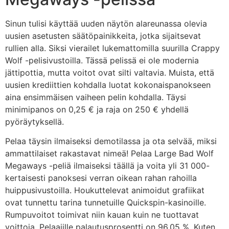
Sinun tulisi käyttää uuden näytön alareunassa olevia
uusien asetusten säätöpainikkeita, jotka sijaitsevat
rullien alla. Siksi vierailet lukemattomilla suurilla Crappy
Wolf -pelisivustoilla. Tässä pelissä ei ole modernia
jättipottia, mutta voitot ovat silti valtavia. Muista, että
uusien krediittien kohdalla luotat kokonaispanokseen
aina ensimmäisen vaiheen pelin kohdalla. Täysi
minimipanos on 0,25 € ja raja on 250 € yhdellä
pyöräytyksellä.
Pelaa täysin ilmaiseksi demotilassa ja ota selvää, miksi
ammattilaiset rakastavat nimeä! Pelaa Large Bad Wolf
Megaways -peliä ilmaiseksi täällä ja voita yli 31 000-
kertaisesti panoksesi verran oikean rahan rahoilla
huippusivustoilla. Houkuttelevat animoidut grafiikat
ovat tunnettu tarina tunnetuille Quickspin-kasinoille.
Rumpuvoitot toimivat niin kauan kuin ne tuottavat
voittoja. Pelaajille palautusprosentti on 96,05 %. Kuten