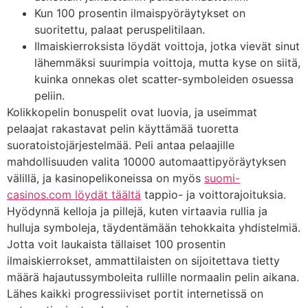
Kun 100 prosentin ilmaispyöräytykset on
suoritettu, palaat peruspelitilaan.
Ilmaiskierroksista löydät voittoja, jotka vievät sinut
lähemmäksi suurimpia voittoja, mutta kyse on siitä,
kuinka onnekas olet scatter-symboleiden osuessa
peliin.
Kolikkopelin bonuspelit ovat luovia, ja useimmat
pelaajat rakastavat pelin käyttämää tuoretta
suoratoistojärjestelmää. Peli antaa pelaajille
mahdollisuuden valita 10000 automaattipyöräytyksen
välillä, ja kasinopelikoneissa on myös
suomi-
casinos.com löydät täältä
tappio- ja voittorajoituksia.
Hyödynnä kelloja ja pillejä, kuten virtaavia rullia ja
hulluja symboleja, täydentämään tehokkaita yhdistelmiä.
Jotta voit laukaista tällaiset 100 prosentin
ilmaiskierrokset, ammattilaisten on sijoitettava tietty
määrä hajautussymboleita rullille normaalin pelin aikana.
Lähes kaikki progressiiviset portit internetissä on