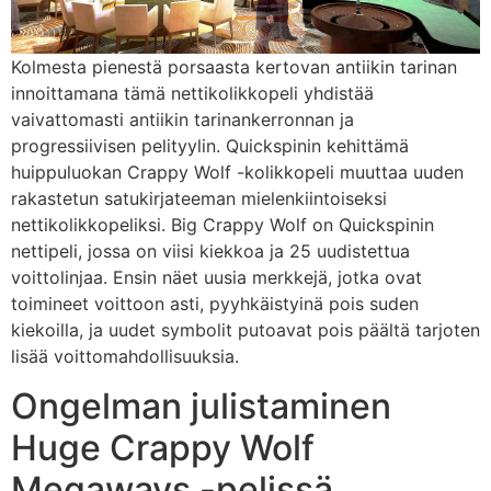
Kolmesta pienestä porsaasta kertovan antiikin tarinan
innoittamana tämä nettikolikkopeli yhdistää
vaivattomasti antiikin tarinankerronnan ja
progressiivisen pelityylin. Quickspinin kehittämä
huippuluokan Crappy Wolf -kolikkopeli muuttaa uuden
rakastetun satukirjateeman mielenkiintoiseksi
nettikolikkopeliksi. Big Crappy Wolf on Quickspinin
nettipeli, jossa on viisi kiekkoa ja 25 uudistettua
voittolinjaa. Ensin näet uusia merkkejä, jotka ovat
toimineet voittoon asti, pyyhkäistyinä pois suden
kiekoilla, ja uudet symbolit putoavat pois päältä tarjoten
lisää voittomahdollisuuksia.
Ongelman julistaminen
Huge Crappy Wolf
Megaways -pelissä