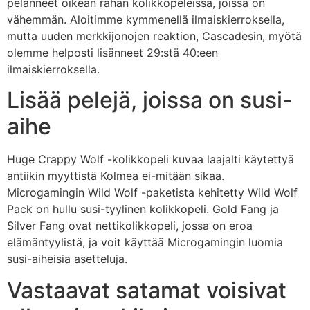
pelanneet oikean rahan kolikkopeleissä, joissa on
vähemmän.
Aloitimme kymmenellä ilmaiskierroksella,
mutta uuden merkkijonojen reaktion, Cascadesin, myötä
olemme helposti lisänneet 29:stä 40:een
ilmaiskierroksella.
Lisää pelejä, joissa on susi-
aihe
Huge Crappy Wolf -kolikkopeli kuvaa laajalti käytettyä
antiikin myyttistä Kolmea ei-mitään sikaa.
Microgamingin Wild Wolf -paketista kehitetty Wild Wolf
Pack on hullu susi-tyylinen kolikkopeli. Gold Fang ja
Silver Fang ovat nettikolikkopeli, jossa on eroa
elämäntyylistä, ja voit käyttää Microgamingin luomia
susi-aiheisia asetteluja.
Vastaavat satamat voisivat