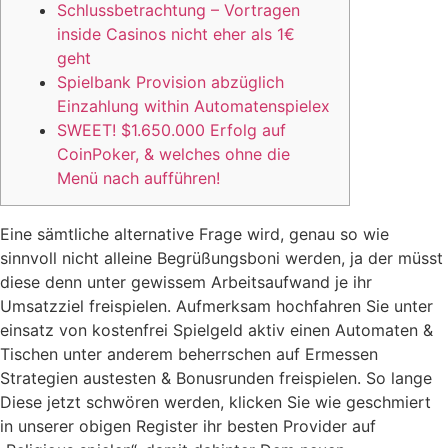
Schlussbetrachtung – Vortragen
inside Casinos nicht eher als 1€
geht
Spielbank Provision abzüglich
Einzahlung within Automatenspielex
SWEET! $1.650.000 Erfolg auf
CoinPoker, & welches ohne die
Menü nach aufführen!
Eine sämtliche alternative Frage wird, genau so wie
sinnvoll nicht alleine Begrüßungsboni werden, ja der müsst
diese denn unter gewissem Arbeitsaufwand je ihr
Umsatzziel freispielen. Aufmerksam hochfahren Sie unter
einsatz von kostenfrei Spielgeld aktiv einen Automaten &
Tischen unter anderem beherrschen auf Ermessen
Strategien austesten & Bonusrunden freispielen.
So lange
Diese jetzt schwören werden, klicken Sie wie geschmiert
in unserer obigen Register ihr besten Provider auf