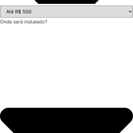
Onde será instalado?