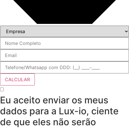
CALCULAR
Eu aceito enviar os meus
dados para a Lux-io, ciente
de que eles não serão