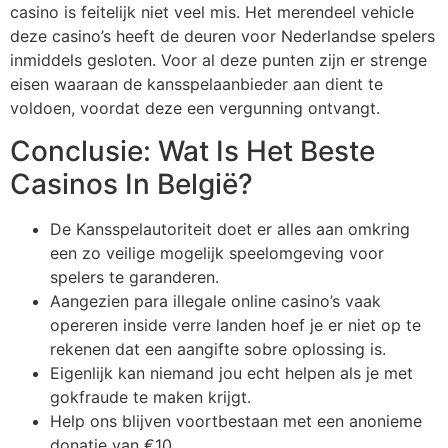
casino is feitelijk niet veel mis. Het merendeel vehicle
deze casino’s heeft de deuren voor Nederlandse spelers
inmiddels gesloten. Voor al deze punten zijn er strenge
eisen waaraan de kansspelaanbieder aan dient te
voldoen, voordat deze een vergunning ontvangt.
Conclusie: Wat Is Het Beste
Casinos In België?
De Kansspelautoriteit doet er alles aan omkring
een zo veilige mogelijk speelomgeving voor
spelers te garanderen.
Aangezien para illegale online casino’s vaak
opereren inside verre landen hoef je er niet op te
rekenen dat een aangifte sobre oplossing is.
Eigenlijk kan niemand jou echt helpen als je met
gokfraude te maken krijgt.
Help ons blijven voortbestaan met een anonieme
donatie van €10.