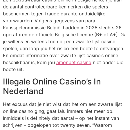
de aantal controleerbare kenmerken die spelers
beschermen tegen fraude durante onduidelijke
voorwaarden. Volgens gegevens van para
Kansspelcommissie België, hadden in 2025 slechts 26
operatoren de officiële Belgische licentie (B+ of A+). Ga
je willens en wetens toch bij een zwarte lijst casino
spelen, dan loop jou het risico een boete te ontvangen.
En omdat informatie over zwarte lijst casino’s online
beschikbaar is, kom jou
amonbet casino
niet onder die
boete uit.
Illegale Online Casino’s In
Nederland
Het excuus dat je niet wist dat het om een zwarte lijst
on line casino ging, gaat lalu immers niet meer op.
Inmiddels is definitely dat aantal – op het instant van
schrijven – opgelopen tot twenty seven. “Waarom