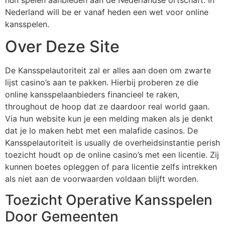
Nederland will be er vanaf heden een wet voor online
kansspelen.
Over Deze Site
De Kansspelautoriteit zal er alles aan doen om zwarte
lijst casino’s aan te pakken. Hierbij proberen ze die
online kansspelaanbieders financieel te raken,
throughout de hoop dat ze daardoor real world gaan.
Via hun website kun je een melding maken als je denkt
dat je lo maken hebt met een malafide casinos. De
Kansspelautoriteit is usually de overheidsinstantie perish
toezicht houdt op de online casino’s met een licentie. Zij
kunnen boetes opleggen of para licentie zelfs intrekken
als niet aan de voorwaarden voldaan blijft worden.
Toezicht Operative Kansspelen
Door Gemeenten