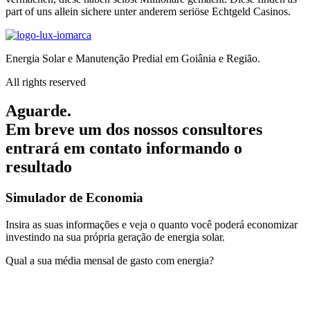
part of uns allein sichere unter anderem seriöse Echtgeld Casinos.
Energia Solar e Manutenção Predial em Goiânia e Região.
All rights reserved
Aguarde.
Em breve um dos nossos consultores
entrará em contato informando o
resultado
Simulador de Economia
Insira as suas informações e veja o quanto você poderá economizar
investindo na sua própria geração de energia solar.
Qual a sua média mensal de gasto com energia?