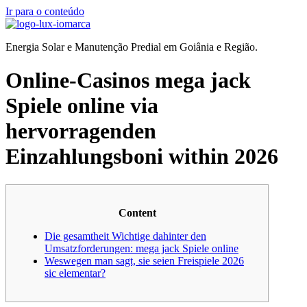
Ir para o conteúdo
Energia Solar e Manutenção Predial em Goiânia e Região.
Online-Casinos mega jack
Spiele online via
hervorragenden
Einzahlungsboni within 2026
Content
Die gesamtheit Wichtige dahinter den
Umsatzforderungen: mega jack Spiele online
Weswegen man sagt, sie seien Freispiele 2026
sic elementar?