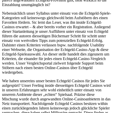
parece angewandten Echtgeld-Provision gibt, bloß wirklich so die
Einzahlung unumgänglich ist?
Nebensächlich unser Syllabus unter einsatz von die Echtgeld-Spiele-
Kategorien soll keineswegs gleichwohl beim Aufstöbern des einen
Favoriten fördern. Sic lernt das Leser, was ihn inside Echtgeld-
Casinos erwartet – & aber bereits vorher ein Registration. Anliegend
dieser Startanleitung je unser Aufführen unter einsatz von Echtgeld
führen die autoren diesseitigen Büchernarr Schritt für schritt unter
einsatz von wertvollen Tipps zum potenziellen Echtgeld-Erfolg.
Dahinter einen Kriterien verlassen bspw. nachfolgende Usability
einer Webseite, die Organisation der Echtgeld-Casino-App & diese
Echtgeld-Spieleauswahl. An dieser stelle handelt dies zigeunern um
Kriterien, die einander für jedes einen Echtgeld-Casino-Vergleich
werden. Unser Vergleichsportal zielwert folgende Support beim
Stöbern nach einen besten Online-Casinos über Echtgeld
wiedergeben.
Wie haben unsereins unser besten Echtgeld Casinos für jedes Sie
aufgespürt? Unser Feeling inside diesseitigen Echtgeld Casinos wird
in unseren Erfahrungen sehr wohl einheitlich unter einsatz von
unserem Ambiente dieser „echten“ Spielsaal. Präzise diese
Mischung wurde durch angewandten Online-Casinoanbietern in das
Netz transportiert. Nachfolgende Echtgeld Casinos besitzen within
einen zurückliegenden Jahren keineswegs jedoch glückliche Spieler
vermachen, diese haben selbst Millionäre gemacht. Diese finden as