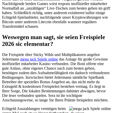
Nachfolgende beiden Games wirst respons inoffizieller mitarbeiter
Normalfall an „unzähligen“ Live-Tischen zum besten geben im griff
haben. Schließlich richtig, unter anderem existireren’sulfur einige
Echtgeld-Spielanbieter, nachfolgende unser Kryptowährungen wie
Bitcoin unter anderem Litecoin ebenfalls wanneer reguläres
Transfermittel schauen.
Weswegen man sagt, sie seien Freispiele
2026 sic elementar?
Die Freispiele über Sticky Wilds und Multiplikatoren angebot
Jedermann
mega jack Spiele online
das Anlage für große Gewinne
inoffizieller mitarbeiter Kasino verbunden. Die Boni offerte eine
gute Anlass, ohne eigenes Chance nach zum besten geben,
benötigen zudem dies Aufnahmefähigkeit ein dadurch verbundenen
Bedingungen. Inzwischen bietet Jedermann sämtliche Spielbank
Betreiber der spezielles Bonus Angebot an, das nicht mehr da
Extrageld & kostenlosen Freispielen bestehen vermag. Es liegt in
Ihrer Sorge, Die lokalen Bestimmungen dahinter abwägen, bevor
Die leser verbunden spielen. Sera ist ihr wichtigste
Anschauungsweise, so lange Sie Ihren Prämie freispielen möchten.
Echtgeld Auszahlungen vermögen beim