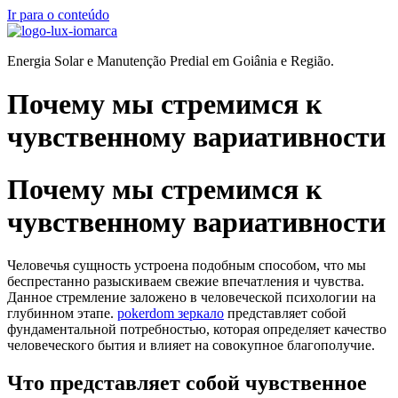
Ir para o conteúdo
Energia Solar e Manutenção Predial em Goiânia e Região.
Почему мы стремимся к
чувственному вариативности
Почему мы стремимся к
чувственному вариативности
Человечья сущность устроена подобным способом, что мы
беспрестанно разыскиваем свежие впечатления и чувства.
Данное стремление заложено в человеческой психологии на
глубинном этапе.
pokerdom зеркало
представляет собой
фундаментальной потребностью, которая определяет качество
человеческого бытия и влияет на совокупное благополучие.
Что представляет собой чувственное