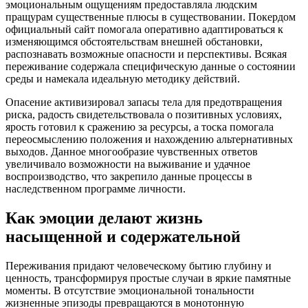
эмоциональным ощущениям предоставляла людским
пращурам существенные плюсы в существовании. Покердом
официальный сайт помогала оперативно адаптироваться к
изменяющимся обстоятельствам внешней обстановки,
распознавать возможные опасности и перспективы. Всякая
переживание содержала специфическую данные о состоянии
среды и намекала идеальную методику действий.
Опасение активизировал запасы тела для предотвращения
риска, радость свидетельствовала о позитивных условиях,
ярость готовил к сражению за ресурсы, а тоска помогала
переосмыслению положения и нахождению альтернативных
выходов. Данное многообразие чувственных ответов
увеличивало возможности на выживание и удачное
воспроизводство, что закрепило данные процессы в
наследственном программе личности.
Как эмоции делают жизнь
насыщенной и содержательной
Переживания придают человеческому бытию глубину и
ценность, трансформируя простые случаи в яркие памятные
моменты. В отсутствие эмоциональной тональности
жизненные эпизоды превращаются в монотонную