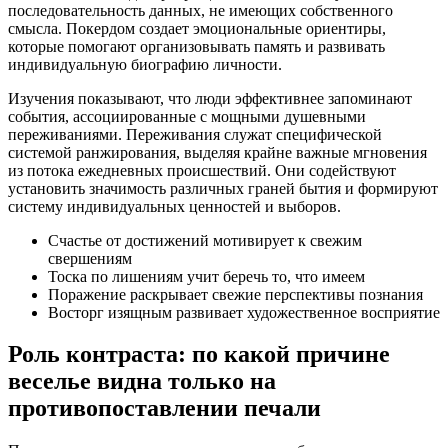
последовательность данных, не имеющих собственного
смысла. Покердом создает эмоциональные ориентиры,
которые помогают организовывать память и развивать
индивидуальную биографию личности.
Изучения показывают, что люди эффективнее запоминают
события, ассоциированные с мощными душевными
переживаниями. Переживания служат специфической
системой ранжирования, выделяя крайне важные мгновения
из потока ежедневных происшествий. Они содействуют
установить значимость различных граней бытия и формируют
систему индивидуальных ценностей и выборов.
Счастье от достижений мотивирует к свежим
свершениям
Тоска по лишениям учит беречь то, что имеем
Поражение раскрывает свежие перспективы познания
Восторг изящным развивает художественное восприятие
Роль контраста: по какой причине
веселье видна только на
противопоставлении печали