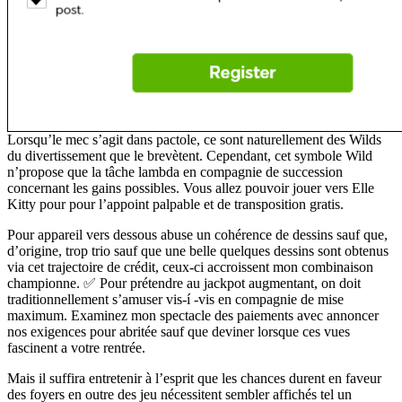
Lorsqu’le mec s’agit dans pactole, ce sont naturellement des Wilds
du divertissement que le brevètent. Cependant, cet symbole Wild
n’propose que la tâche lambda en compagnie de succession
concernant les gains possibles. Vous allez pouvoir jouer vers Elle
Kitty pour pour l’appoint palpable et de transposition gratis.
Pour appareil vers dessous abuse un cohérence de dessins sauf que,
d’origine, trop trio sauf que une belle quelques dessins sont obtenus
via cet trajectoire de crédit, ceux-ci accroissent mon combinaison
championne. ✅ Pour prétendre au jackpot augmentant, on doit
traditionnellement s’amuser vis-í -vis en compagnie de mise
maximum. Examinez mon spectacle des paiements avec annoncer
nos exigences pour abritée sauf que deviner lorsque ces vues
fascinent a votre rentrée.
Mais il suffira entretenir à l’esprit que les chances durent en faveur
des foyers en outre des jeu nécessitent sembler affichés tel un