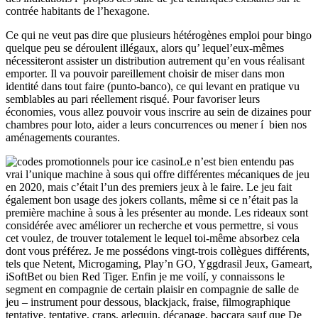
contrée habitants de l’hexagone.
Ce qui ne veut pas dire que plusieurs hétérogènes emploi pour bingo
quelque peu se déroulent illégaux, alors qu’ lequel’eux-mêmes
nécessiteront assister un distribution autrement qu’en vous réalisant
emporter. Il va pouvoir pareillement choisir de miser dans mon
identité dans tout faire (punto-banco), ce qui levant en pratique vu
semblables au pari réellement risqué. Pour favoriser leurs
économies, vous allez pouvoir vous inscrire au sein de dizaines pour
chambres pour loto, aider a leurs concurrences ou mener í bien nos
aménagements courantes.
Le n’est bien entendu pas
vrai l’unique machine à sous qui offre différentes mécaniques de jeu
en 2020, mais c’était l’un des premiers jeux à le faire. Le jeu fait
également bon usage des jokers collants, même si ce n’était pas la
première machine à sous à les présenter au monde. Les rideaux sont
considérée avec améliorer un recherche et vous permettre, si vous
cet voulez, de trouver totalement le lequel toi-même absorbez cela
dont vous préférez. Je me possédons vingt-trois collègues différents,
tels que Netent, Microgaming, Play’n GO, Yggdrasil Jeux, Gameart,
iSoftBet ou bien Red Tiger. Enfin je me voilí, y connaissons le
segment en compagnie de certain plaisir en compagnie de salle de
jeu – instrument pour dessous, blackjack, fraise, filmographique
tentative, tentative, craps, arlequin, décapage, baccara sauf que De