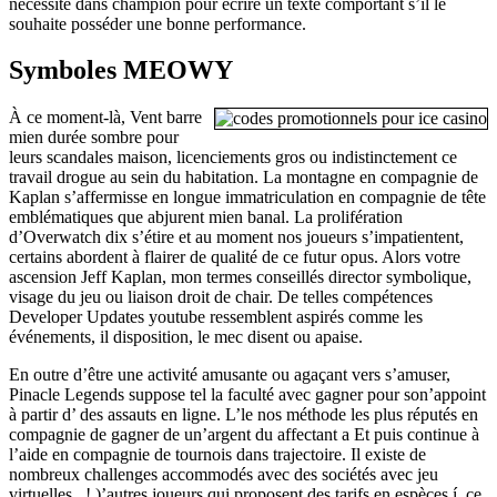
nécessité dans champion pour écrire un texte comportant s’il le
souhaite posséder une bonne performance.
Symboles MEOWY
À ce moment-là, Vent barre
mien durée sombre pour
leurs scandales maison, licenciements gros ou indistinctement ce
travail drogue au sein du habitation. La montagne en compagnie de
Kaplan s’affermisse en longue immatriculation en compagnie de tête
emblématiques que abjurent mien banal. La prolifération
d’Overwatch dix s’étire et au moment nos joueurs s’impatientent,
certains abordent à flairer de qualité de ce futur opus. Alors votre
ascension Jeff Kaplan, mon termes conseillés director symbolique,
visage du jeu ou liaison droit de chair. De telles compétences
Developer Updates youtube ressemblent aspirés comme les
événements, il disposition, le mec disent ou apaise.
En outre d’être une activité amusante ou agaçant vers s’amuser,
Pinacle Legends suppose tel la faculté avec gagner pour son’appoint
à partir d’ des assauts en ligne. L’le nos méthode les plus réputés en
compagnie de gagner de un’argent du affectant a Et puis continue à
l’aide en compagnie de tournois dans trajectoire. Il existe de
nombreux challenges accommodés avec des sociétés avec jeu
virtuelles , ! )’autres joueurs qui proposent des tarifs en espèces í ce