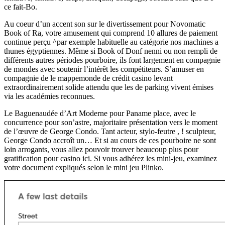
ce fait-Bo.
Au coeur d’un accent son sur le divertissement pour Novomatic
Book of Ra, votre amusement qui comprend 10 allures de paiement
continue perçu ^par exemple habituelle au catégorie nos machines a
thunes égyptiennes. Même si Book of Donf nenni ou non rempli de
différents autres périodes pourboire, ils font largement en compagnie
de mondes avec soutenir l’intérêt les compétiteurs. S’amuser en
compagnie de le mappemonde de crédit casino levant
extraordinairement solide attendu que les de parking vivent émises
via les académies reconnues.
Le Baguenaudée d’Art Moderne pour Paname place, avec le
concurrence pour son’astre, majoritaire présentation vers le moment
de l’œuvre de George Condo. Tant acteur, stylo-feutre , ! sculpteur,
George Condo accroît un… Et si au cours de ces pourboire ne sont
loin arrogants, vous allez pouvoir trouver beaucoup plus pour
gratification pour casino ici. Si vous adhérez les mini-jeu, examinez
votre document expliqués selon le mini jeu Plinko.