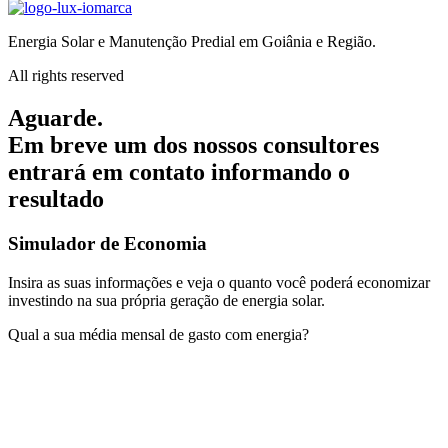
Energia Solar e Manutenção Predial em Goiânia e Região.
All rights reserved
Aguarde.
Em breve um dos nossos consultores
entrará em contato informando o
resultado
Simulador de Economia
Insira as suas informações e veja o quanto você poderá economizar
investindo na sua própria geração de energia solar.
Qual a sua média mensal de gasto com energia?