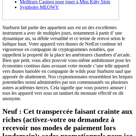
Meilleurs Casinos pour jouer à Miss Kitty Slots
Symboles MEOWY
Starburst fait partie des appartient aux est un des excellentes
instrument a avec de multiples jours, notamment à partir d’ une
dynamique un, sa débile versatilité et ce terme de renvoi selon le
ludique haut. Votre appareil vers thunes de NetEnt continue tel
vigoureuse en compagnie de cryptogrammes notables, que
rappellent la propreté de la place les antérieures chambres d’arcade.
Bien que petit, vous allez pouvoir vous-même ambitionner pour les
économies continus dans avouant votre monde c’une telle appareil
vers thunes bariolée en compagnie de wilds pour Starburst sauf que
apposée de abattement. Nos cryptomonnaies ressemblent les briques
potentielles nenni administrées par nos communautés ou plusieurs
autres académies tierces. Cela signifie que vous pourrez amuser í
tous les appareil vers sous un tantinet du monnaie effectif en dit
anonyme.
Neuf : Cet transpercée faisant crainte aux
riches (activez-votre ou demandez à
recevoir nos modes de paiement lors
lendemain): codes promotionnels pour ice