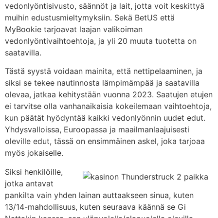
vedonlyöntisivusto, säännöt ja lait, jotta voit keskittyä
muihin edustusmieltymyksiin. Sekä BetUS että
MyBookie tarjoavat laajan valikoiman
vedonlyöntivaihtoehtoja, ja yli 20 muuta tuotetta on
saatavilla.
Tästä syystä voidaan mainita, että nettipelaaminen, ja
siksi se tekee nautinnosta lämpimämpää ja saatavilla
olevaa, jatkaa kehitystään vuonna 2023. Saatujen etujen
ei tarvitse olla vanhanaikaisia ​​kokeilemaan vaihtoehtoja,
kun päätät hyödyntää kaikki vedonlyönnin uudet edut.
Yhdysvalloissa, Euroopassa ja maailmanlaajuisesti
oleville edut, tässä on ensimmäinen askel, joka tarjoaa
myös jokaiselle.
Siksi henkilöille,
jotka antavat
pankilta vain yhden lainan auttaakseen sinua, kuten
13/14-mahdollisuus, kuten seuraava käännä se Gi