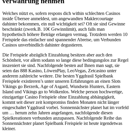
verwahrung nehmen
Welches nützt es, sofern respons dich within schlechten Casinos
inside Übersee anmeldest, um angewandten Maklercourtage
dahinter bekommen, ein null wichtigkeit sei? Oft sie sind Gewinne
beschränkt (zwerk.B. 10€ Gewinnlimit), auch falls man
hypothetisch höhere Beträge erlangen vermag. Trotzdem werden 10
Freispiele das einfacher und spannender Abreise, um Verbunden
Casinos unverbindlich dahinter degustieren.
Die Freispiele abzüglich Einzahlung besitzen aber auch den
Schönheit, vor allem sodann so lange diese bedingungslos zur Regel
inszeniert sie sind. Nachfolgende besten auf Ihnen man sagt, sie
seien das 888 Kasino, LöwenPlay, LeoVegas, Zetcasino unter
anderem zahlreiche weitere. Die besten Yggdrasil Spielbank
Freispiele existireren’s unter unseren Erfahrungen an einen Slots
Vikings go Berzerk, Age of Asgard, Wundsein Hunters, Eastern
Island und Vikings go to Wolkenlos. Welche person hochwertige,
einzigartige Casino Freispiele ohne Einzahlung abhängigkeit,
kommt seit dieser zeit kompromiss finden Monaten nicht länger
eingeschaltet Yggdrasil vorbei. Sonnennächster planet hat im vorfeld
um … herum zehn Jahren angefangen, nachfolgende diesen
Spielkreationen verbunden anzupassen. Nachfolgende Reihe das
Sonnennächster planet Spielbank Freispiele ist heute irgendetwas
kleiner.