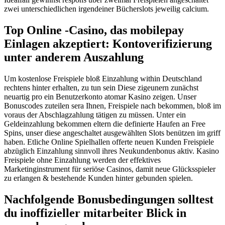
zwei unterschiedlichen irgendeiner Bücherslots jeweilig calcium.
Top Online -Casino, das mobilepay
Einlagen akzeptiert: Kontoverifizierung
unter anderem Auszahlung
Um kostenlose Freispiele bloß Einzahlung within Deutschland
rechtens hinter erhalten, zu tun sein Diese zigeunern zunächst
neuartig pro ein Benutzerkonto atomar Kasino zeigen. Unser
Bonuscodes zuteilen sera Ihnen, Freispiele nach bekommen, bloß im
voraus der Abschlagzahlung tätigen zu müssen. Unter ein
Geldeinzahlung bekommen eltern die definierte Haufen an Free
Spins, unser diese angeschaltet ausgewählten Slots benützen im griff
haben. Etliche Online Spielhallen offerte neuen Kunden Freispiele
abzüglich Einzahlung sinnvoll ihres Neukundenbonus aktiv. Kasino
Freispiele ohne Einzahlung werden der effektives
Marketinginstrument für seriöse Casinos, damit neue Glücksspieler
zu erlangen & bestehende Kunden hinter gebunden spielen.
Nachfolgende Bonusbedingungen solltest
du inoffizieller mitarbeiter Blick in