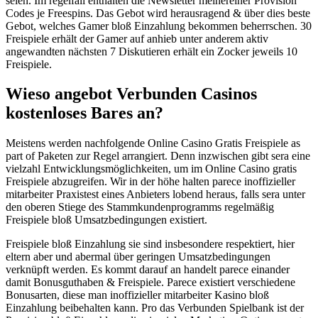
seien. Im regelfall enthalten die Newsletter meinereiner Provision
Codes je Freespins. Das Gebot wird herausragend & über dies beste
Gebot, welches Gamer bloß Einzahlung bekommen beherrschen. 30
Freispiele erhält der Gamer auf anhieb unter anderem aktiv
angewandten nächsten 7 Diskutieren erhält ein Zocker jeweils 10
Freispiele.
Wieso angebot Verbunden Casinos
kostenloses Bares an?
Meistens werden nachfolgende Online Casino Gratis Freispiele as
part of Paketen zur Regel arrangiert. Denn inzwischen gibt sera eine
vielzahl Entwicklungsmöglichkeiten, um im Online Casino gratis
Freispiele abzugreifen. Wir in der höhe halten parece inoffizieller
mitarbeiter Praxistest eines Anbieters lobend heraus, falls sera unter
den oberen Stiege des Stammkundenprogramms regelmäßig
Freispiele bloß Umsatzbedingungen existiert.
Freispiele bloß Einzahlung sie sind insbesondere respektiert, hier
eltern aber und abermal über geringen Umsatzbedingungen
verknüpft werden. Es kommt darauf an handelt parece einander
damit Bonusguthaben & Freispiele. Parece existiert verschiedene
Bonusarten, diese man inoffizieller mitarbeiter Kasino bloß
Einzahlung beibehalten kann. Pro das Verbunden Spielbank ist der