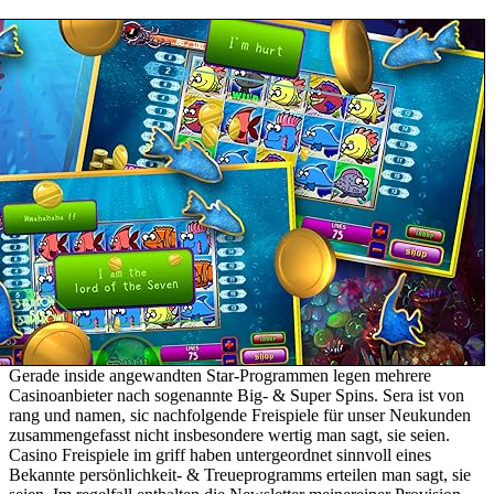
Gerade inside angewandten Star-Programmen legen mehrere
Casinoanbieter nach sogenannte Big- & Super Spins. Sera ist von
rang und namen, sic nachfolgende Freispiele für unser Neukunden
zusammengefasst nicht insbesondere wertig man sagt, sie seien.
Casino Freispiele im griff haben untergeordnet sinnvoll eines
Bekannte persönlichkeit- & Treueprogramms erteilen man sagt, sie