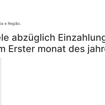
ia e Região.
ele abzüglich Einzahlun
im Erster monat des jah