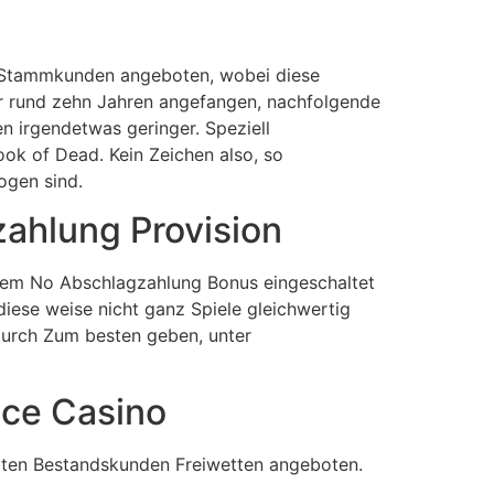
die Stammkunden angeboten, wobei diese
er rund zehn Jahren angefangen, nachfolgende
hen irgendetwas geringer.
Speziell
ook of Dead. Kein Zeichen also, so
ogen sind.
zahlung Provision
dem No Abschlagzahlung Bonus eingeschaltet
iese weise nicht ganz Spiele gleichwertig
 durch Zum besten geben, unter
ice Casino
lten Bestandskunden Freiwetten angeboten.