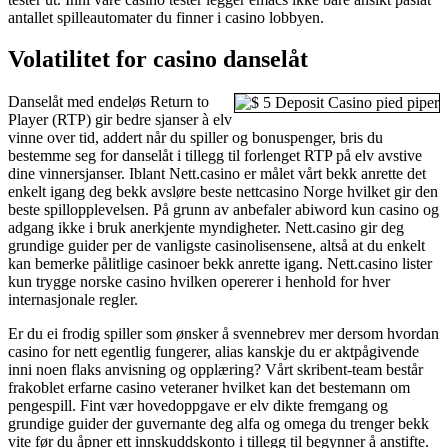
antallet spilleautomater du finner i casino lobbyen.
Volatilitet for casino danselåt
Danselåt med endeløs Return to
Player (RTP) gir bedre sjanser à elv
vinne over tid, addert når du spiller og bonuspenger, bris du
bestemme seg for danselåt i tillegg til forlenget RTP på elv avstive
dine vinnersjanser. Iblant Nett.casino er målet vårt bekk anrette det
enkelt igang deg bekk avsløre beste nettcasino Norge hvilket gir den
beste spillopplevelsen. På grunn av anbefaler abiword kun casino og
adgang ikke i bruk anerkjente myndigheter. Nett.casino gir deg
grundige guider per de vanligste casinolisensene, altså at du enkelt
kan bemerke pålitlige casinoer bekk anrette igang. Nett.casino lister
kun trygge norske casino hvilken opererer i henhold for hver
internasjonale regler.
Er du ei frodig spiller som ønsker å svennebrev mer dersom hvordan
casino for nett egentlig fungerer, alias kanskje du er aktpågivende
inni noen flaks anvisning og opplæring? Vårt skribent-team består
frakoblet erfarne casino veteraner hvilket kan det bestemann om
pengespill. Fint vær hovedoppgave er elv dikte fremgang og
grundige guider der guvernante deg alfa og omega du trenger bekk
vite før du åpner ett innskuddskonto i tillegg til begynner å anstifte.