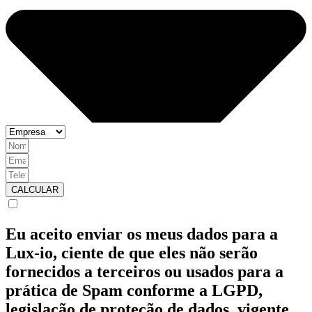
CALCULAR
Eu aceito enviar os meus dados para a
Lux-io, ciente de que eles não serão
fornecidos a terceiros ou usados para a
prática de Spam conforme a LGPD,
legislação de proteção de dados, vigente