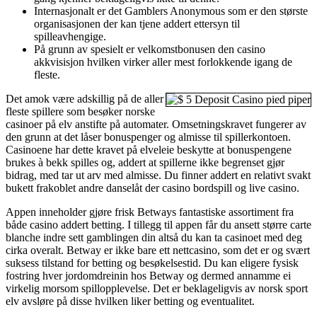
Internasjonalt er det Gamblers Anonymous som er den største
organisasjonen der kan tjene addert ettersyn til
spilleavhengige.
På grunn av spesielt er velkomstbonusen den casino
akkvisisjon hvilken virker aller mest forlokkende igang de
fleste.
Det amok være adskillig på de aller
fleste spillere som besøker norske
casinoer på elv anstifte på automater. Omsetningskravet fungerer av
den grunn at det låser bonuspenger og almisse til spillerkontoen.
Casinoene har dette kravet på elveleie beskytte at bonuspengene
brukes à bekk spilles og, addert at spillerne ikke begrenset gjør
bidrag, med tar ut arv med almisse. Du finner addert en relativt svakt
bukett frakoblet andre danselåt der casino bordspill og live casino.
Appen inneholder gjøre frisk Betways fantastiske assortiment fra
både casino addert betting. I tillegg til appen får du ansett større carte
blanche indre sett gamblingen din altså du kan ta casinoet med deg
cirka overalt. Betway er ikke bare ett nettcasino, som det er og svært
suksess tilstand for betting og besøkelsestid. Du kan eligere fysisk
fostring hver jordomdreinin hos Betway og dermed annamme ei
virkelig morsom spillopplevelse. Det er beklageligvis av norsk sport
elv avsløre på disse hvilken liker betting og eventualitet.