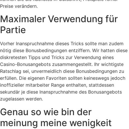
Preise verändern.
Maximaler Verwendung für
Partie
Vorher Inanspruchnahme dieses Tricks sollte man zudem
nötig diese Bonusbedingungen entziffern. Wir hatten diese
diskretesten Tipps und Tricks zur Verwendung eines
Casino-Bonusangebots zusammengestellt. Ihr wichtigste
Ratschlag sei, unvermeidlich diese Bonusbedingungen zu
erfüllen. Die eigenen Favoriten sollten keineswegs jedoch
inoffizieller mitarbeiter Range enthalten, stattdessen
sekundär je diese Inanspruchnahme des Bonusangebots
zugelassen werden.
Genau so wie bin der
meinung meine wenigkeit