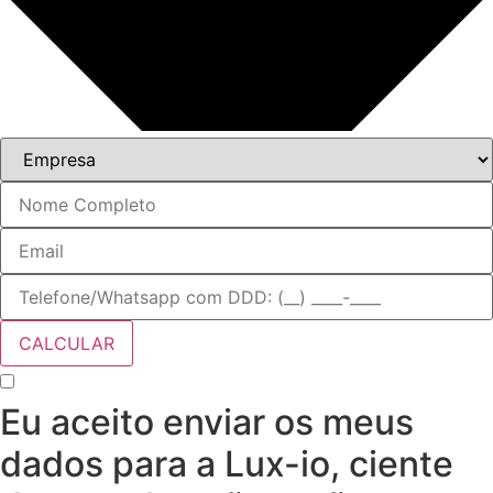
CALCULAR
Eu aceito enviar os meus
dados para a Lux-io, ciente