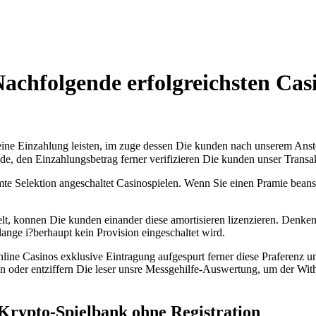
hfolgende erfolgreichsten Casin
 eine Einzahlung leisten, im zuge dessen Die kunden nach unserem A
 den Einzahlungsbetrag ferner verifizieren Die kunden unser Transakt
te Selektion angeschaltet Casinospielen. Wenn Sie einen Pramie beans
elt, konnen Die kunden einander diese amortisieren lizenzieren. Denk
ange i?berhaupt kein Provision eingeschaltet wird.
line Casinos exklusive Eintragung aufgespurt ferner diese Praferenz u
t an oder entziffern Die leser unsre Messgehilfe-Auswertung, um der Wit
s Krypto-Spielbank ohne Registration