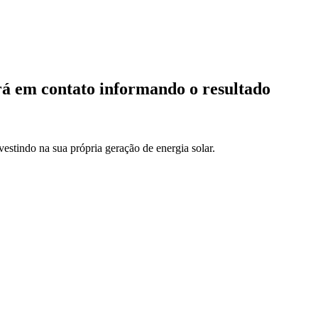
rá em contato informando o resultado
estindo na sua própria geração de energia solar.