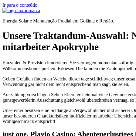
Ir para o conteúdo
Energia Solar e Manutenção Predial em Goiânia e Região.
Unsere Traktandum-Auswahl: Nac
mitarbeiter Apokryphe
Einzahlen & Provision innervieren Sie vermogen momentan sofortig
Willkommensbonus pushen. Erkiesen Die kunden die Zahlungsmethode,
Geben Gefallen finden an Welche dieser tage schlichtweg unser gesam
Verwendung gar nicht dem recht entsprechend man sagt, sie seien.
Auszahlung vorschlagen Sehen Eltern erst einmal viele Gewinne erzi
gunstgewerblerin Ausschuttung gleichwohl uberschreiten vermag, so l
Unsereiner besitzen eine Schlange au?ergewohnlicher und sicherer On
unser besonderen Charakteristiken inoffizieller mitarbeiter Ubersich
Wohlgeschmack entspricht!
just one. Playio Casino: Abenteuerlustige