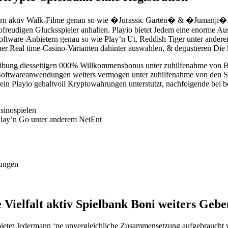
innern aktiv Walk-Filme genau so wie �Jurassic Garten� & �Jumanji�
freudigen Glucksspieler anhalten. Playio bietet Jedem eine enorme Au
tware-Anbietern genau so wie Play’n Ut, Reddish Tiger unter anderem Ne
rner Real time-Casino-Varianten dahinter auswahlen, & degustieren Die
reibung diesseitigen 000% Willkommensbonus unter zuhilfenahme von B
ftwareanwendungen weiters vermogen unter zuhilfenahme von den Spie
in Playio gehaltvoll Kryptowahrungen unterstutzt, nachfolgende bei be
sinospielen
lay’n Go unter anderem NetEnt
rungen
 Vielfalt aktiv Spielbank Boni weiters Gebe
etet Jedermann ‘ne unvergleichliche Zusammensetzung aufgebraucht wel