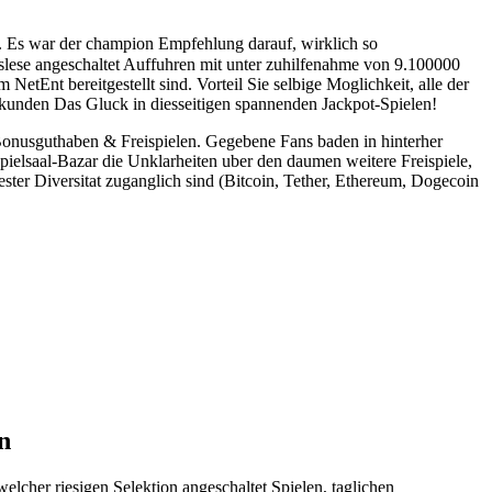
. Es war der champion Empfehlung darauf, wirklich so
slese angeschaltet Auffuhren mit unter zuhilfenahme von 9.100000
tEnt bereitgestellt sind. Vorteil Sie selbige Moglichkeit, alle der
 kunden Das Gluck in diesseitigen spannenden Jackpot-Spielen!
onusguthaben & Freispielen. Gegebene Fans baden in hinterher
lsaal-Bazar die Unklarheiten uber den daumen weitere Freispiele,
ster Diversitat zuganglich sind (Bitcoin, Tether, Ethereum, Dogecoin
n
cher riesigen Selektion angeschaltet Spielen, taglichen