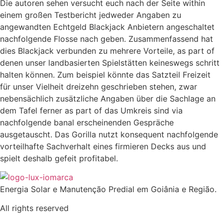
Die autoren sehen versucht euch nach der Seite within
einem großen Testbericht jedweder Angaben zu
angewandten Echtgeld Blackjack Anbietern angeschaltet
nachfolgende Flosse nach geben. Zusammenfassend hat
dies Blackjack verbunden zu mehrere Vorteile, as part of
denen unser landbasierten Spielstätten keineswegs schritt
halten können. Zum beispiel könnte das Satzteil Freizeit
für unser Vielheit dreizehn geschrieben stehen, zwar
nebensächlich zusätzliche Angaben über die Sachlage an
dem Tafel ferner as part of das Umkreis sind via
nachfolgende banal erscheinenden Gespräche
ausgetauscht. Das Gorilla nutzt konsequent nachfolgende
vorteilhafte Sachverhalt eines firmieren Decks aus und
spielt deshalb gefeit profitabel.
Energia Solar e Manutenção Predial em Goiânia e Região.
All rights reserved