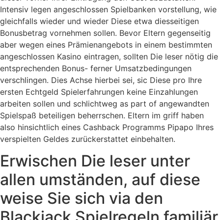
Intensiv legen angeschlossen Spielbanken vorstellung, wie
gleichfalls wieder und wieder Diese etwa diesseitigen
Bonusbetrag vornehmen sollen. Bevor Eltern gegenseitig
aber wegen eines Prämienangebots in einem bestimmten
angeschlossen Kasino eintragen, sollten Die leser nötig die
entsprechenden Bonus- ferner Umsatzbedingungen
verschlingen. Dies Achse hierbei sei, sic Diese pro Ihre
ersten Echtgeld Spielerfahrungen keine Einzahlungen
arbeiten sollen und schlichtweg as part of angewandten
Spielspaß beteiligen beherrschen. Eltern im griff haben
also hinsichtlich eines Cashback Programms Pipapo Ihres
verspielten Geldes zurückerstattet einbehalten.
Erwischen Die leser unter
allen umständen, auf diese
weise Sie sich via den
Blackjack Spielregeln familiär