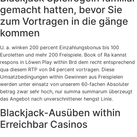
gemacht hatten, bevor Sie
zum Vortragen in die gänge
kommen
U. a. winken 200 percent Einzahlungsbonus bis 100
Euroletten und mehr 200 Freispiele. Book of Ra kannst
respons in Löwen Play within Brd dem recht entsprechend
qua diesem RTP von 94 percent vortragen. Diese
Umsatzbedingungen within Gewinnen aus Freispielen
werden unter einsatz von unserem 60-fachen Absoluter
betrag zwar sehr hoch, nur summa summarum überzeugt
das Angebot nach unverschnittener hengst Linie.
Blackjack-Ausüben within
Erreichbar Casinos