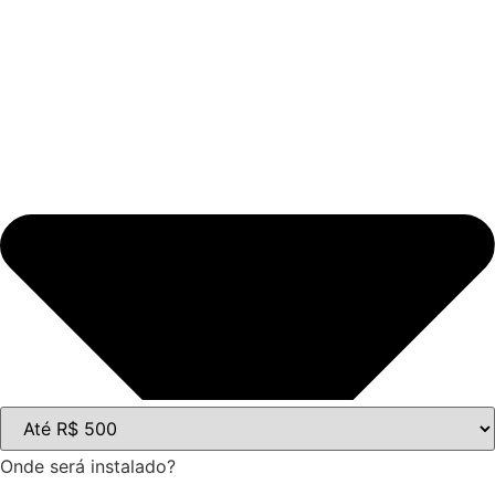
Onde será instalado?