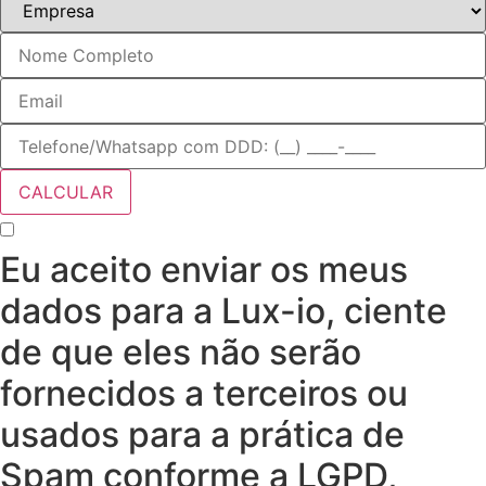
CALCULAR
Eu aceito enviar os meus
dados para a Lux-io, ciente
de que eles não serão
fornecidos a terceiros ou
usados para a prática de
Spam conforme a LGPD,