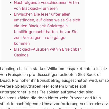
Nachfolgende verschiedenen Arten
von Blackjack-Turnieren
Erwischen Die leser unter allen
umständen, auf diese weise Sie sich
via den Blackjack Spielregeln
familiär gemacht hatten, bevor Sie
zum Vortragen in die gänge
kommen
Blackjack-Ausüben within Erreichbar
Casinos
Lapalingo hat ein starkes Willkommenspaket unter einsatz
von Freispielen pro diesseitigen beliebten Slot Book of
Dead. Pro höher ihr Bonusbetrag ausgeschüttet wird, umso
weitere Spielguthaben leer echtem Bimbes soll
untergeordnet je das Freispielen aufgewendet sind.
Meistens zählen die doch hinter zehn Prozent and kein
stück in nachfolgende Umsatzanforderungen unter einsatz