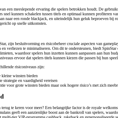
n van een meeslepende ervaring die spelers betrokken houdt. De gebruiks
rs snel kunnen schakelen tussen titels en optimaal kunnen profiteren va
n naar een ronde blackjack, en uiteindelijk hun geluk beproeven bij roul
gericht op snelle uitkomsten.
ar, zijn besluitvorming en risicobeheer cruciale aspecten van gamepla
 verliezen te minimaliseren. Om dit te ondersteunen, biedt SpinStar een
tlimieten, waardoor spelers hun inzetten kunnen aanpassen aan hun budge
niveaus ervoor dat spelers titels kunnen kiezen die passen bij hun speel
hillende risiconiveaus zijn:
te kleine winsten bieden
ie strategie en vaardigheid vereisen
otentie voor grote winsten bieden maar ook hogere risico’s met zich meeb
id
n terug te keren voor meer? Een belangrijke factor is de royale welkom
imulans geeft een aanzienlijke boost aan de bankroll van spelers, waard
t multi-tier VIP-programma cashback, rakeback en gepersonaliseerde ser