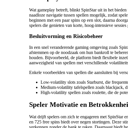
Wat gameplay betreft, blinkt SpinStar uit in het biede
naadloze navigatie tussen spellen mogelijk, zodat spele
beginnen met een paar spins op een slot, daarna doorgaa
spelers die genieten van korte, hoog-intensieve sessies 
Besluitvorming en Risicobeheer
In een snel veranderende gaming omgeving zoals SpinSt
afstemmen op de noodzaak om hun bankroll te beheren en
houden. Bijvoorbeeld, de platform biedt flexibele inze
aanwezigheid van spellen met verschillende volatiliteits
Enkele voorbeelden van spellen die aansluiten bij versc
Low-volatility slots zoals Starburst, die frequen
Medium-volatility tafelspellen zoals blackjack, d
High-volatility spellen zoals roulette, die de p
Speler Motivatie en Betrokkenhe
Wat drijft spelers om zich te engageren met SpinStar e
en 725 free spins biedt over negen stortingen. Deze st
verkennen zonder de bank te raken. Daarnaast biedt he