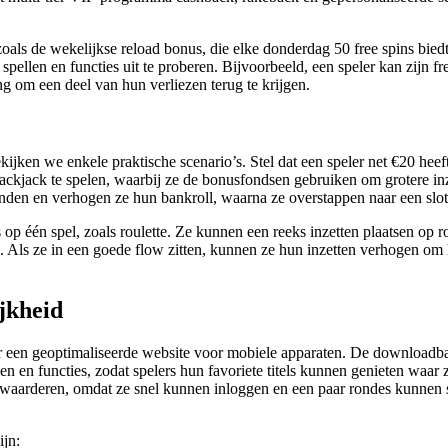
als de wekelijkse reload bonus, die elke donderdag 50 free spins biedt
ellen en functies uit te proberen. Bijvoorbeeld, een speler kan zijn fre
 om een deel van hun verliezen terug te krijgen.
ekijken we enkele praktische scenario’s. Stel dat een speler net €20 h
ckjack te spelen, waarbij ze de bonusfondsen gebruiken om grotere inze
den en verhogen ze hun bankroll, waarna ze overstappen naar een slot 
 op één spel, zoals roulette. Ze kunnen een reeks inzetten plaatsen op 
n. Als ze in een goede flow zitten, kunnen ze hun inzetten verhogen om
jkheid
ar een geoptimaliseerde website voor mobiele apparaten. De downloadba
n en functies, zodat spelers hun favoriete titels kunnen genieten waar z
m waarderen, omdat ze snel kunnen inloggen en een paar rondes kunnen 
ijn: