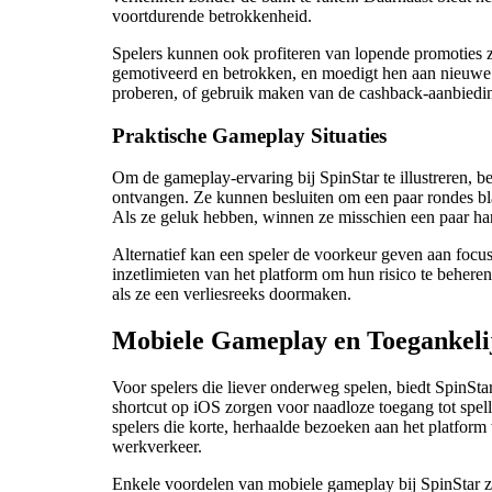
voortdurende betrokkenheid.
Spelers kunnen ook profiteren van lopende promoties zo
gemotiveerd en betrokken, en moedigt hen aan nieuwe sp
proberen, of gebruik maken van de cashback-aanbieding
Praktische Gameplay Situaties
Om de gameplay-ervaring bij SpinStar te illustreren, b
ontvangen. Ze kunnen besluiten om een paar rondes bla
Als ze geluk hebben, winnen ze misschien een paar han
Alternatief kan een speler de voorkeur geven aan focus
inzetlimieten van het platform om hun risico te behere
als ze een verliesreeks doormaken.
Mobiele Gameplay en Toegankeli
Voor spelers die liever onderweg spelen, biedt SpinSt
shortcut op iOS zorgen voor naadloze toegang tot spelle
spelers die korte, herhaalde bezoeken aan het platfor
werkverkeer.
Enkele voordelen van mobiele gameplay bij SpinStar z