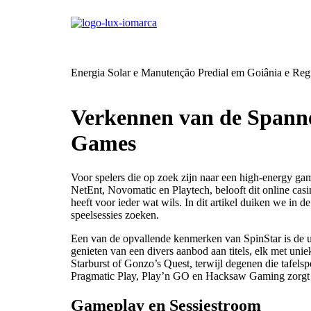
Energia Solar e Manutenção Predial em Goiânia e Reg
Verkennen van de Spanne
Games
Voor spelers die op zoek zijn naar een high-energy ga
NetEnt, Novomatic en Playtech, belooft dit online casin
heeft voor ieder wat wils. In dit artikel duiken we in
speelsessies zoeken.
Een van de opvallende kenmerken van SpinStar is de uit
genieten van een divers aanbod aan titels, elk met uni
Starburst of Gonzo’s Quest, terwijl degenen die tafels
Pragmatic Play, Play’n GO en Hacksaw Gaming zorgt e
Gameplay en Sessiestroom