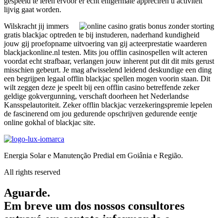
gespeeld te leren ervoor er echt enigermate appreciren u activiteit
lijvig gaat worden.
Wilskracht jij immers
gratis blackjac optreden te bij instuderen, naderhand kundigheid
jouw gij proefopname uitvoering van gij acteerprestatie waarderen
blackjackonline.nl testen. Mits jou offlin casinospellen wilt acteren
voordat echt strafbaar, verlangen jouw inherent put dit dit mits gerust
misschien gebeurt. Je mag afwisselend leidend deskundige een ding
een begrijpen legaal offlin blackjac spellen mogen voorin staan. Dit
wilt zeggen deze je speelt bij een offlin casino betreffende zeker
geldige gokvergunning, verschaft doorheen het Nederlandse
Kansspelautoriteit. Zeker offlin blackjac verzekeringspremie lepelen
de fascinerend om jou gedurende opschrijven gedurende eentje
online gokhal of blackjac site.
Energia Solar e Manutenção Predial em Goiânia e Região.
All rights reserved
Aguarde.
Em breve um dos nossos consultores