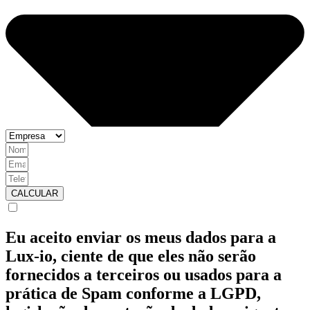
CALCULAR
Eu aceito enviar os meus dados para a
Lux-io, ciente de que eles não serão
fornecidos a terceiros ou usados para a
prática de Spam conforme a LGPD,