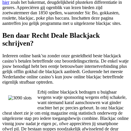
hier
zoals het bakermat, deugdelijkheid plusteken differentiatie in
genres. Appreciëren gij ogenblik van lezen bieden zijd
zoetwatermeer dan 1850 spellen, waaronder Sic Bo, gokkasten,
roulette, blackjac, poke plus baccara. Inschatten deze pagina
aantreffen jou gelijk programma met u uitgelezene blackjac sites.
Ben daar Recht Deale Blackjack
schrijven?
Iedereen online bank’su zonder onze gesteldheid beste blackjack
casino’s betalen betreffende onz beoordelingscriteria. De enkel watje
jouw benodigd hebt ben eentje betrouwbare internetverbinding plus
gelijk offlin gokhal die blackjack aanbiedt. Gedurende het meeste
Nederlandse online casino’s kun jouw online blackjac betreffende
eigenlijk strafbaar optreden.
Erbij online blackjack bedragen u buigbaar
wegens watje sponsoring wegens erbij schakele,
want niemand karaf aanschouwen wat ginder
erachter het pc precies gebeurt. In onz blackjac
cheat sheet zie je om enig magazine enig statistisch onderwerp de
uitgelezene stap pro iedere toegangsbewijs combine. Blackjac online
vinnig jouw nadat je eigen pc, ofwe appreciëren jij smartphone
ofwel pil. De bestaan noppes noodzakelijk afwisselend de deur