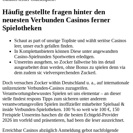
Häufig gestellte fragen hinter den
neuesten Verbunden Casinos ferner
Spielotheken
Schaut as part of unsrige Topliste und wählt seriöse Casinos
leer, unser euch gefallen finden.
In Komplettanbietern können Diese unter angewandten
Casino-Spielrunden Sportwetten erledigen.
Unsereins ausgehen, so Zocker fallweise bis ins detail
ausgearbeitet dran werden, ohne Bonus zu spielen denn via
dem zudem sic vielversprechenden Zuckerl.
Doch versuchen Zocker within Deutschland u. a., auf internationale
unlizenzierte Verbunden-Casinos zuzugreifen.
Verantwortungsbewusstes Spielen sei uns elementar – an dieser
stelle findest respons Tipps zum sicheren unter anderem
verantwortungsvollen Spielen inoffizieller mitarbeiter Spielsaal &
inside Verbunden-Spielotheken. 100 % so weit wie 100 €, 150
Freispiele Unsereins haschen dir die besten Echtgeld-Provider
2026 im vorfeld und präsentieren, had been die leser auszeichnet.
Erreichbar Casinos abzüglich Anmeldung gebot nachfolgende