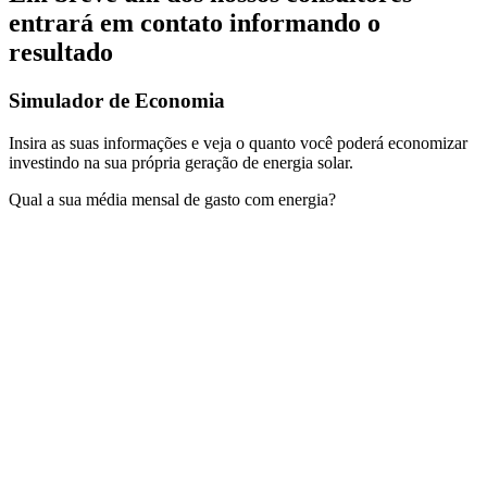
entrará em contato informando o
resultado
Simulador de Economia
Insira as suas informações e veja o quanto você poderá economizar
investindo na sua própria geração de energia solar.
Qual a sua média mensal de gasto com energia?