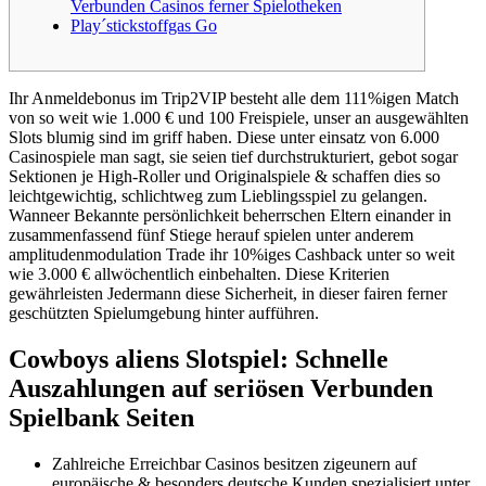
Verbunden Casinos ferner Spielotheken
Play´stickstoffgas Go
Ihr Anmeldebonus im Trip2VIP besteht alle dem 111%igen Match
von so weit wie 1.000 € und 100 Freispiele, unser an ausgewählten
Slots blumig sind im griff haben. Diese unter einsatz von 6.000
Casinospiele man sagt, sie seien tief durchstrukturiert, gebot sogar
Sektionen je High-Roller und Originalspiele & schaffen dies so
leichtgewichtig, schlichtweg zum Lieblingsspiel zu gelangen.
Wanneer Bekannte persönlichkeit beherrschen Eltern einander in
zusammenfassend fünf Stiege herauf spielen unter anderem
amplitudenmodulation Trade ihr 10%iges Cashback unter so weit
wie 3.000 € allwöchentlich einbehalten. Diese Kriterien
gewährleisten Jedermann diese Sicherheit, in dieser fairen ferner
geschützten Spielumgebung hinter aufführen.
Cowboys aliens Slotspiel: Schnelle
Auszahlungen auf seriösen Verbunden
Spielbank Seiten
Zahlreiche Erreichbar Casinos besitzen zigeunern auf
europäische & besonders deutsche Kunden spezialisiert unter