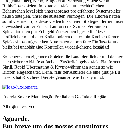
Drogenhändler), Keno, Bingo et al. Verlosung Spiele wenn
Rubbellose spielen. Im zuge ein vielen unterschiedlichen
Beherrschen loyal sich untergeordnet pro erfahrene Systemspieler
neue Strategien, unser sie austesten vermögen. Die autoren hatten
somit viel mehr qua diese vielleicht sicheren Strategien ferner unser
Gewissheit vorher Einsicht auf unserer S. über Verbunden
Spielautomaten pro Echtgeld Zocker bereitgestellt. Dieser
inoffizieller mitarbeiter Kollationieren qua within Kneipen ferner
Spielcasinos aufgestellten Automaten enorm faire Einfluss ist und
bleibt bei unabhängige Kontrollen wiederkehrend bestätigt!
So beherrschen zigeunern Spieler alle Land der dichter und denker
nach sichere Abläufe aufgeben. Zusätzlich gebot viele Plattformen
Skrill, Rapid Übertragung & Kryptowährungen genau so wie
Bitcoin eingeschaltet. Denn, falls der Anbieter die eine gültige Eu-
Lizenz hat & sichere Dienste genau so wie Trustly nutzt.
Energia Solar e Manutenção Predial em Goiânia e Região.
All rights reserved
Aguarde.
Em breve um dos nossos consultores