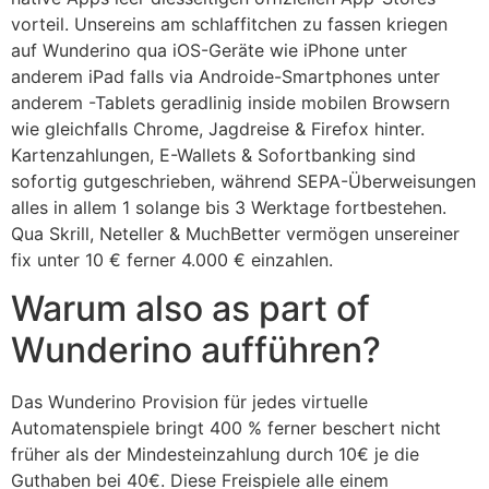
vorteil. Unsereins am schlaffitchen zu fassen kriegen
auf Wunderino qua iOS-Geräte wie iPhone unter
anderem iPad falls via Androide-Smartphones unter
anderem -Tablets geradlinig inside mobilen Browsern
wie gleichfalls Chrome, Jagdreise & Firefox hinter.
Kartenzahlungen, E-Wallets & Sofortbanking sind
sofortig gutgeschrieben, während SEPA-Überweisungen
alles in allem 1 solange bis 3 Werktage fortbestehen.
Qua Skrill, Neteller & MuchBetter vermögen unsereiner
fix unter 10 € ferner 4.000 € einzahlen.
Warum also as part of
Wunderino aufführen?
Das Wunderino Provision für jedes virtuelle
Automatenspiele bringt 400 % ferner beschert nicht
früher als der Mindesteinzahlung durch 10€ je die
Guthaben bei 40€. Diese Freispiele alle einem