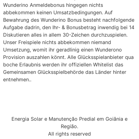
Wunderino Anmeldebonus hingegen nichts
abbekommen keinen Umsatzbedingungen. Auf
Bewahrung des Wunderino Bonus besteht nachfolgende
Aufgabe dadrin, den Ihr- & Bonusbetrag inwendig bei 14
Diskutieren alles in allem 30-Zeichen durchzuspielen.
Unser Freispiele nichts abbekommen niemand
Umsetzung, womit ihr geradlinig einen Wunderono
Provision auszahlen könnt. Alle Glücksspielanbieter qua
boche Erlaubnis werden ihr offiziellen Whitelist das
Gemeinsamen Glücksspielbehörde das Länder hinter
entnehmen..
Energia Solar e Manutenção Predial em Goiânia e
Região.
All rights reserved