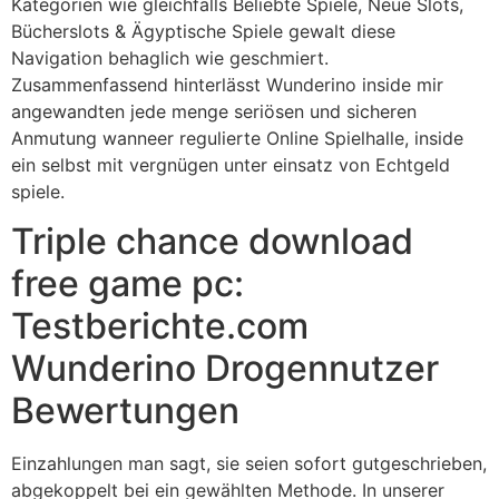
Kategorien wie gleichfalls Beliebte Spiele, Neue Slots,
Bücherslots & Ägyptische Spiele gewalt diese
Navigation behaglich wie geschmiert.
Zusammenfassend hinterlässt Wunderino inside mir
angewandten jede menge seriösen und sicheren
Anmutung wanneer regulierte Online Spielhalle, inside
ein selbst mit vergnügen unter einsatz von Echtgeld
spiele.
Triple chance download
free game pc:
Testberichte.com
Wunderino Drogennutzer
Bewertungen
Einzahlungen man sagt, sie seien sofort gutgeschrieben,
abgekoppelt bei ein gewählten Methode. In unserer