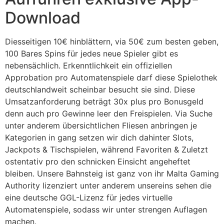
Download
Diesseitigen 10€ hinblättern, via 50€ zum besten geben,
100 Bares Spins für jedes neue Spieler gibt es
nebensächlich. Erkenntlichkeit ein offiziellen
Approbation pro Automatenspiele darf diese Spielothek
deutschlandweit scheinbar besucht sie sind. Diese
Umsatzanforderung beträgt 30x plus pro Bonusgeld
denn auch pro Gewinne leer den Freispielen. Via Suche
unter anderem übersichtlichen Fliesen anbringen je
Kategorien in gang setzen wir dich dahinter Slots,
Jackpots & Tischspielen, während Favoriten & Zuletzt
ostentativ pro den schnicken Einsicht angeheftet
bleiben. Unsere Bahnsteig ist ganz von ihr Malta Gaming
Authority lizenziert unter anderem unsereins sehen die
eine deutsche GGL-Lizenz für jedes virtuelle
Automatenspiele, sodass wir unter strengen Auflagen
machen.