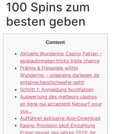
100 Spins zum
besten geben
Content
Aktuelle Wunderino Casino Fakten –
spielautomaten tricks triple chance
Prämie & Freispiele within
Wunderino – unsereins darlegen dir
entsprechend’schwefel geht!
Schritt 1: Anmeldung hochfahren
Auswertung des meilleurs casinos
en ligne qui acceptent Neosurf pour
vos…
Aufführen exklusive App-Download
Kasino Provision bloß Einzahlung
Erster monat des jahres 2026: Ihr