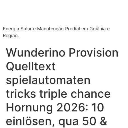
Energia Solar e Manutenção Predial em Goiânia e
Região.
Wunderino Provision
Quelltext
spielautomaten
tricks triple chance
Hornung 2026: 10
einlösen, qua 50 &