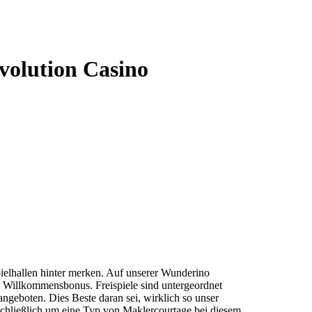
volution Casino
pielhallen hinter merken. Auf unserer Wunderino
& Willkommensbonus. Freispiele sind untergeordnet
 angeboten.
Dies Beste daran sei, wirklich so unser
schließlich um eine Typ von Maklercourtage bei diesem