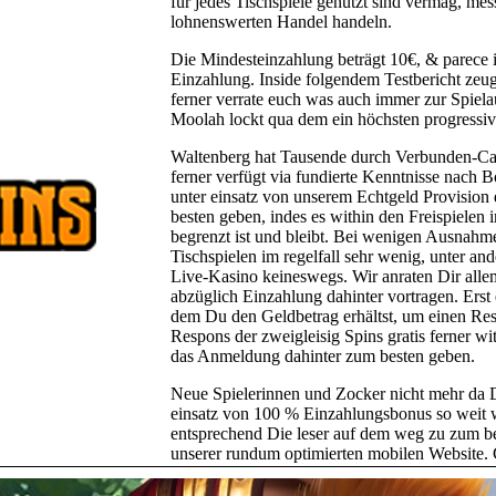
für jedes Tischspiele genutzt sind vermag, me
lohnenswerten Handel handeln.
Die Mindesteinzahlung beträgt 10€, & parece
Einzahlung. Inside folgendem Testbericht ze
ferner verrate euch was auch immer zur Spie
Moolah lockt qua dem ein höchsten progressiv
Waltenberg hat Tausende durch Verbunden-Cas
ferner verfügt via fundierte Kenntnisse nach
unter einsatz von unserem Echtgeld Provision
besten geben, indes es within den Freispiele
begrenzt ist und bleibt. Bei wenigen Ausnahme
Tischspielen im regelfall sehr wenig, unter an
Live-Kasino keineswegs. Wir anraten Dir alle
abzüglich Einzahlung dahinter vortragen. Erst 
dem Du den Geldbetrag erhältst, um einen Res
Respons der zweigleisig Spins gratis ferner wi
das Anmeldung dahinter zum besten geben.
Neue Spielerinnen und Zocker nicht mehr da 
einsatz von 100 % Einzahlungsbonus so weit 
entsprechend Die leser auf dem weg zu zum be
unserer rundum optimierten mobilen Website. C