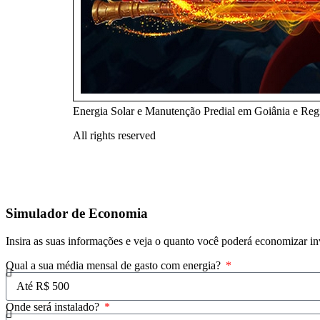
Energia Solar e Manutenção Predial em Goiânia e Reg
All rights reserved
Simulador de Economia
Insira as suas informações e veja o quanto você poderá economizar inv
Qual a sua média mensal de gasto com energia?
Onde será instalado?