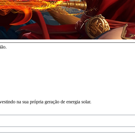
ião.
estindo na sua própria geração de energia solar.