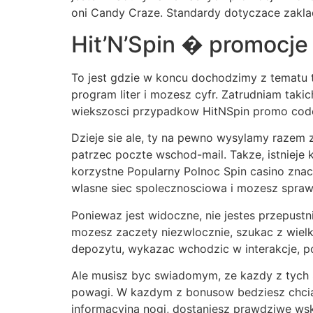
oni Candy Craze. Standardy dotyczace zakla
Hit’N’Spin � promocje
To jest gdzie w koncu dochodzimy z tematu 
program liter i mozesz cyfr. Zatrudniam ta
wiekszosci przypadkow HitNSpin promo code
Dzieje sie ale, ty na pewno wysylamy razem
patrzec poczte wschod-mail. Takze, istnieje 
korzystne Popularny Polnoc Spin casino zna
wlasne siec spolecznosciowa i mozesz spra
Poniewaz jest widoczne, nie jestes przepust
mozesz zaczety niezwlocznie, szukac z wiel
depozytu, wykazac wchodzic w interakcje, 
Ale musisz byc swiadomym, ze kazdy z tych S
powagi. W kazdym z bonusow bedziesz chcial
informacyjna nogi, dostaniesz prawdziwe w