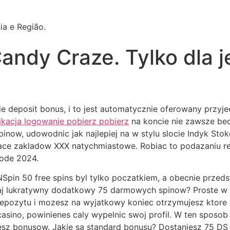
ia e Região.
Candy Craze. Tylko dla 
deposit bonus, i to jest automatycznie oferowany przyjec
ikacja logowanie pobierz pobierz
na koncie nie zawsze be
inow, udowodnic jak najlepiej na w stylu slocie Indyk Sto
ce zakladow XXX natychmiastowe. Robiac to podazaniu re
code 2024.
pin 50 free spins byl tylko poczatkiem, a obecnie przeds
aj lukratywny dodatkowy 75 darmowych spinow? Proste w uz
pozytu i mozesz na wyjatkowy koniec otrzymujesz ktore 
 casino, powinienes caly wypelnic swoj profil. W ten spos
sz bonusow. Jakie sa standard bonusu? Dostaniesz 75 DS w