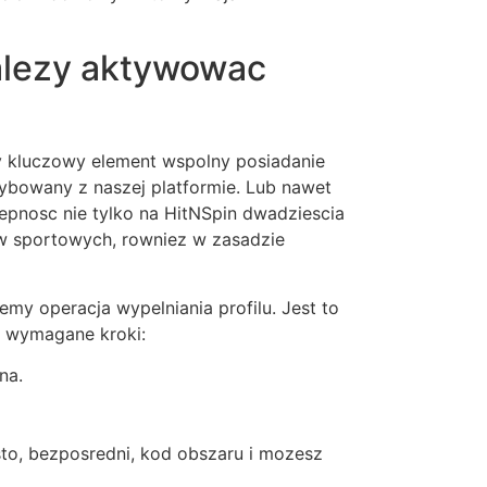
alezy aktywowac
y kluczowy element wspolny posiadanie
ybowany z naszej platformie. Lub nawet
tepnosc nie tylko na HitNSpin dwadziescia
ow sportowych, rowniez w zasadzie
my operacja wypelniania profilu. Jest to
, wymagane kroki:
na.
asto, bezposredni, kod obszaru i mozesz