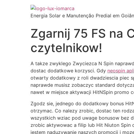
Energia Solar e Manutenção Predial em Goiân
Zgarnij 75 FS na 
czytelnikow!
A takze zwyklego Zwyciezca N Spin naprawde 
dostac dodatkowe korzysci. Gdy
neospin apl
otwarty dodatkowy z roli dwadziescia piec sp
naprawde musisz zobaczyc standard dotycza
nawet w miejsce aktywacji HitNSpin promo 
Zgodz sie, jednego do dodatkowy bonus HitNS
otrzymac. Co nalezy zrobic, dostac ten rodz
wszystkich wziac pod uwage bonusow bez de
zrobic aktywowac a filip lub Hit Niuton Spin
jestem naduzywanie naszych promocji i moze