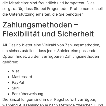
die Mitarbeiter sind freundlich und kompetent. Dies
sorgt dafür, dass Sie bei Fragen oder Problemen schnell
die Unterstützung erhalten, die Sie benötigen.
Zahlungsmethoden –
Flexibilität und Sicherheit
Alf Casino bietet eine Vielzahl von Zahlungsmethoden,
um sicherzustellen, dass jeder Spieler eine passende
Option findet. Zu den verfügbaren Zahlungsmethoden
gehören:
Visa
Mastercard
PayPal
Skrill
Banküberweisung
Die Einzahlungen sind in der Regel sofort verfügbar,
während Auszahlungen je nach Methode zwischen 1 und