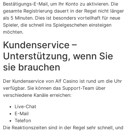
Bestätigungs-E-Mail, um Ihr Konto zu aktivieren. Die
gesamte Registrierung dauert in der Regel nicht länger
als 5 Minuten. Dies ist besonders vorteilhaft für neue
Spieler, die schnell ins Spielgeschehen einsteigen
möchten.
Kundenservice –
Unterstützung, wenn Sie
sie brauchen
Der Kundenservice von Alf Casino ist rund um die Uhr
verfügbar. Sie können das Support-Team über
verschiedene Kanäle erreichen:
Live-Chat
E-Mail
Telefon
Die Reaktionszeiten sind in der Regel sehr schnell, und