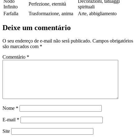
Nodo
Decorazioni, tatuaggi
Perfezione, eternità
Infinito
spirituali
Farfalla
Trasformazione, anima
Arte, abbigliamento
Deixe um comentário
O seu endereço de e-mail não será publicado.
Campos obrigatórios
são marcados com
*
Comentário
*
Nome
*
E-mail
*
Site