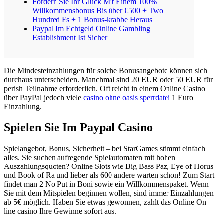
Fordern Sie Ihr Glück Mit Einem 100%
Willkommensbonus Bis über €500 + Two
Hundred Fs + 1 Bonus-krabbe Heraus
Paypal Im Echtgeld Online Gambling
Establishment Ist Sicher
Die Mindesteinzahlungen für solche Bonusangebote können sich
durchaus unterscheiden. Manchmal sind 20 EUR oder 50 EUR für
perish Teilnahme erforderlich. Oft reicht in einem Online Casino
über PayPal jedoch viele
casino ohne oasis sperrdatei
1 Euro
Einzahlung.
Spielen Sie Im Paypal Casino
Spielangebot, Bonus, Sicherheit – bei StarGames stimmt einfach
alles. Sie suchen aufregende Spielautomaten mit hohen
Auszahlungsquoten? Online Slots wie Big Bass Paz, Eye of Horus
und Book of Ra und lieber als 600 andere warten schon! Zum Start
findet man 2 No Put in Boni sowie ein Willkommenspaket. Wenn
Sie mit dem Mitspielen beginnen wollen, sind immer Einzahlungen
ab 5€ möglich. Haben Sie etwas gewonnen, zahlt das Online On
line casino Ihre Gewinne sofort aus.