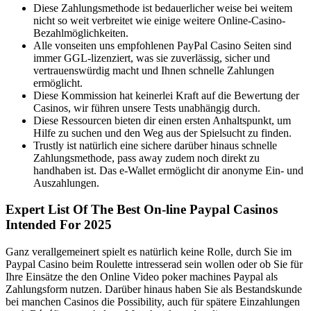
Diese Zahlungsmethode ist bedauerlicher weise bei weitem
nicht so weit verbreitet wie einige weitere Online-Casino-
Bezahlmöglichkeiten.
Alle vonseiten uns empfohlenen PayPal Casino Seiten sind
immer GGL-lizenziert, was sie zuverlässig, sicher und
vertrauenswürdig macht und Ihnen schnelle Zahlungen
ermöglicht.
Diese Kommission hat keinerlei Kraft auf die Bewertung der
Casinos, wir führen unsere Tests unabhängig durch.
Diese Ressourcen bieten dir einen ersten Anhaltspunkt, um
Hilfe zu suchen und den Weg aus der Spielsucht zu finden.
Trustly ist natürlich eine sichere darüber hinaus schnelle
Zahlungsmethode, pass away zudem noch direkt zu
handhaben ist. Das e-Wallet ermöglicht dir anonyme Ein- und
Auszahlungen.
Expert List Of The Best On-line Paypal Casinos
Intended For 2025
Ganz verallgemeinert spielt es natürlich keine Rolle, durch Sie im
Paypal Casino beim Roulette intresserad sein wollen oder ob Sie für
Ihre Einsätze the den Online Video poker machines Paypal als
Zahlungsform nutzen. Darüber hinaus haben Sie als Bestandskunde
bei manchen Casinos die Possibility, auch für spätere Einzahlungen