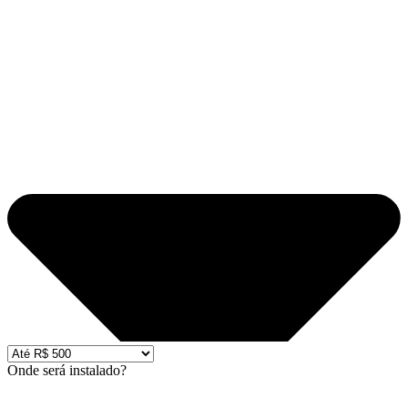
Onde será instalado?