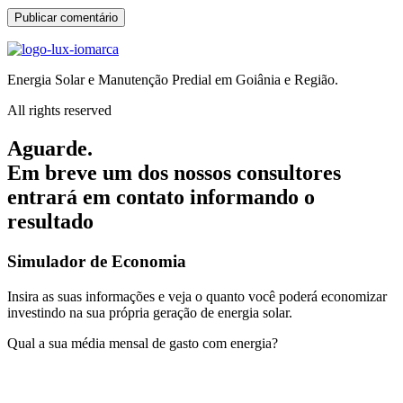
Energia Solar e Manutenção Predial em Goiânia e Região.
All rights reserved
Aguarde.
Em breve um dos nossos consultores
entrará em contato informando o
resultado
Simulador de Economia
Insira as suas informações e veja o quanto você poderá economizar
investindo na sua própria geração de energia solar.
Qual a sua média mensal de gasto com energia?