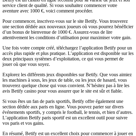
service client de qualité. Si vous souhaitez commencer votre
aventure avec 1000 €, voici comment procéder.
Pour commencer, inscrivez-vous sur le site Betify. Vous trouverez
une section dédiée aux nouveaux joueurs où vous pourrez bénéficier
d’un bonus de bienvenue de 1000 €. Assurez-vous de lire
attentivement les conditions d’utilisation pour maximiser votre gain.
Une fois votre compte créé, téléchargez l’application Betify pour un
accès plus rapide et plus pratique. L’application est disponible sur les
deux principaux systèmes d’exploitation, ce qui vous permet de
jouer où que vous soyez.
Explorez les différents jeux disponibles sur Betify. Que vous aimiez
les machines à sous, les jeux de table, ou les jeux de hasard, vous
trouverez quelque chose qui vous convient. N’hésitez pas à lire les
avis Betify casino pour vous assurer que le site est sûr et fiable.
Si vous êtes un fan de paris sportifs, Betify offre également une
section dédiée aux paris en ligne. Vous pouvez parier sur divers
événements sportifs, y compris le football, le tennis, et bien d’autres.
L’application Betify paris sportif est un excellent outil pour suivre
vos paris et vos gains.
En résumé, Betify est un excellent choix pour commencer à jouer en