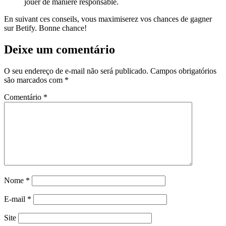
jouer de manière responsable.
En suivant ces conseils, vous maximiserez vos chances de gagner
sur Betify. Bonne chance!
Deixe um comentário
O seu endereço de e-mail não será publicado.
Campos obrigatórios
são marcados com
*
Comentário
*
Nome
*
E-mail
*
Site