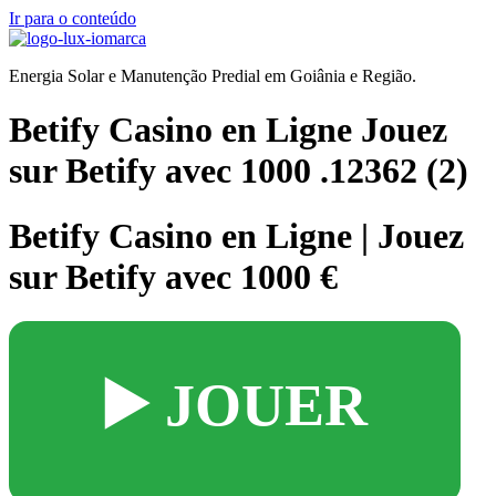
Ir para o conteúdo
Energia Solar e Manutenção Predial em Goiânia e Região.
Betify Casino en Ligne Jouez
sur Betify avec 1000 .12362 (2)
Betify Casino en Ligne | Jouez
sur Betify avec 1000 €
▶️ JOUER