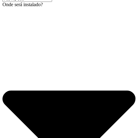
Onde será instalado?