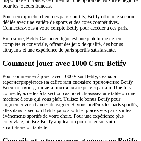
disponible en France, ce qui en fait une option de jeu sûre et légitime
pour les joueurs français.
Pour ceux qui cherchent des paris sportifs, Betify offre une section
dédiée avec une variété de sports et des cotes compétitives.
Connectez-vous à votre compte Betify pour accéder à ces paris.
En résumé, Betify Casino en ligne est une plateforme de jeu
complète et conviviale, offrant des jeux de qualité, des bonus
attrayants et une expérience de paris sportifs satisfaisante.
Comment jouer avec 1000 € sur Betify
Pour commencer à jouer avec 1000 € sur Betify, сначала
зарегистрируйтесь на сайте или скачайте приложение Betify.
Введите свои данные и подтвердите регистрацию. Une fois
connecté, accédez à la section casino et choisissez une table ou une
machine à sous qui vous plaît. Utilisez le bonus Betify pour
augmenter vos chances de gagner. Si vous préférez les paris sportifs,
allez dans la section Betify paris sportif et placez vos paris sur les
événements sportifs de votre choix. Pour une expérience plus
conviviale, utilisez Betify application pour jouer sur votre
smartphone ou tablette.
Conseils et astuces pour gagner sur Betify