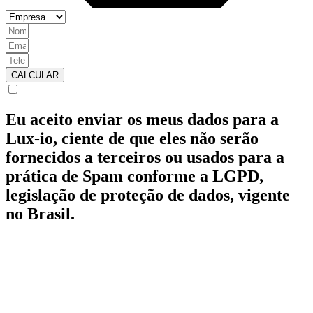
CALCULAR
Eu aceito enviar os meus dados para a
Lux-io, ciente de que eles não serão
fornecidos a terceiros ou usados para a
prática de Spam conforme a LGPD,
legislação de proteção de dados, vigente
no Brasil.