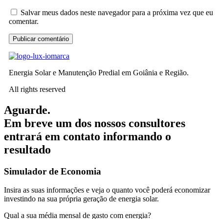
Salvar meus dados neste navegador para a próxima vez que eu
comentar.
Energia Solar e Manutenção Predial em Goiânia e Região.
All rights reserved
Aguarde.
Em breve um dos nossos consultores
entrará em contato informando o
resultado
Simulador de Economia
Insira as suas informações e veja o quanto você poderá economizar
investindo na sua própria geração de energia solar.
Qual a sua média mensal de gasto com energia?