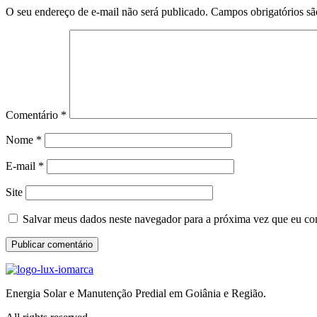
O seu endereço de e-mail não será publicado.
Campos obrigatórios s
Comentário
*
Nome
*
E-mail
*
Site
Salvar meus dados neste navegador para a próxima vez que eu co
Energia Solar e Manutenção Predial em Goiânia e Região.