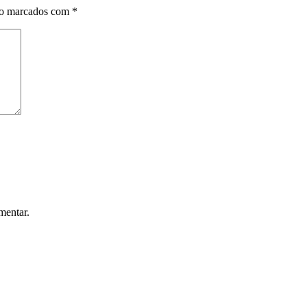
ão marcados com
*
mentar.