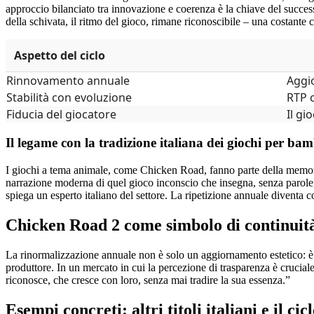
approccio bilanciato tra innovazione e coerenza è la chiave del success
della schivata, il ritmo del gioco, rimane riconoscibile – una costante c
Aspetto del ciclo
Rinnovamento annuale
Aggi
Stabilità con evoluzione
RTP c
Fiducia del giocatore
Il gi
Il legame con la tradizione italiana dei giochi per bam
I giochi a tema animale, come Chicken Road, fanno parte della memoria
narrazione moderna di quel gioco inconscio che insegna, senza parole, 
spiega un esperto italiano del settore. La ripetizione annuale diventa c
Chicken Road 2 come simbolo di continuità 
La rinormalizzazione annuale non è solo un aggiornamento estetico: è 
produttore. In un mercato in cui la percezione di trasparenza è cruciale
riconosce, che cresce con loro, senza mai tradire la sua essenza.”
Esempi concreti: altri titoli italiani e il ci