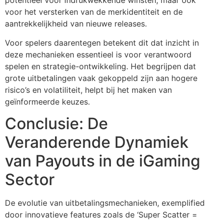
potentieel voor indrukwekkende winsten, maar ook
voor het versterken van de merkidentiteit en de
aantrekkelijkheid van nieuwe releases.
Voor spelers daarentegen betekent dit dat inzicht in
deze mechanieken essentieel is voor verantwoord
spelen en strategie-ontwikkeling. Het begrijpen dat
grote uitbetalingen vaak gekoppeld zijn aan hogere
risico’s en volatiliteit, helpt bij het maken van
geïnformeerde keuzes.
Conclusie: De
Veranderende Dynamiek
van Payouts in de iGaming
Sector
De evolutie van uitbetalingsmechanieken, exemplified
door innovatieve features zoals de ‘Super Scatter =