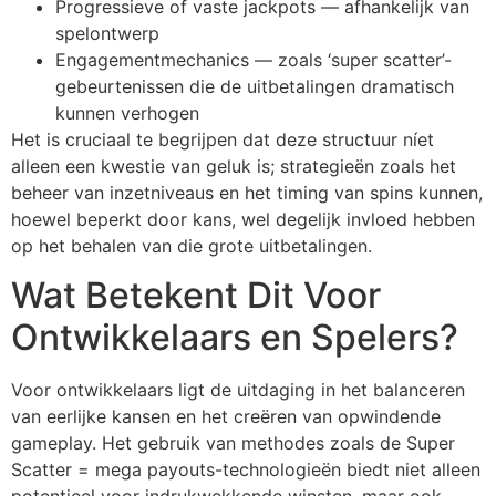
Progressieve of vaste jackpots — afhankelijk van
spelontwerp
Engagementmechanics — zoals ‘super scatter’-
gebeurtenissen die de uitbetalingen dramatisch
kunnen verhogen
Het is cruciaal te begrijpen dat deze structuur níet
alleen een kwestie van geluk is; strategieën zoals het
beheer van inzetniveaus en het timing van spins kunnen,
hoewel beperkt door kans, wel degelijk invloed hebben
op het behalen van die grote uitbetalingen.
Wat Betekent Dit Voor
Ontwikkelaars en Spelers?
Voor ontwikkelaars ligt de uitdaging in het balanceren
van eerlijke kansen en het creëren van opwindende
gameplay. Het gebruik van methodes zoals de Super
Scatter = mega payouts-technologieën biedt niet alleen