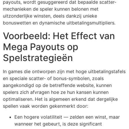
payouts, wordt gesuggereerd dat bepaalde scatter-
mechanieken de speler kunnen belonen met
uitzonderlijke winsten, deels dankzij unieke
bonuswetten en dynamische uitbetalingsmultipliers.
Voorbeeld: Het Effect van
Mega Payouts op
Spelstrategieën
In games die ontworpen zijn met hoge uitbetalingstafels
en speciale scatter- of bonus-symbolen, zoals
aangekondigd op de betreffende website, kunnen
spelers zich afvragen hoe ze hun kansen kunnen
optimaliseren. Het is algemeen erkend dat dergelijke
spellen vaak worden gekenmerkt door:
Een hogere volatiliteit — zelden een winst, maar
wanneer het gebeurt, is deze significant