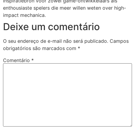
inspiratiebron voor zowel game-ontwikkelaars als
enthousiaste spelers die meer willen weten over high-
impact mechanica.
Deixe um comentário
O seu endereço de e-mail não será publicado.
Campos
obrigatórios são marcados com
*
Comentário
*