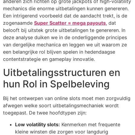
anderen zich richten op grote jackpots of high-volatility
mechanics die enorme uitbetalingen kunnen genereren.
Een intrigerend voorbeeld dat de aandacht trekt, is de
zogenaamde
Super Scatter = mega payouts
, dat
belooft bij uitstek grote uitbetalingen te genereren. In
deze analyse duiken we in de onderliggende principes
van dergelijke mechanica en leggen we uit waarom ze
een belangrijke rol blijven spelen in hedendaagse
contentstrategie en gameplay innovatie.
Uitbetalingsstructuren en
hun Rol in Spelbeleving
Bij het ontwerpen van online slots moet men zorgvuldig
afwegen welke soort uitbetalingsmechaniek wordt
toegepast. De twee hoofdtypen zijn:
Low volatility slots:
Kenmerken met frequente
kleine winsten die zorgen voor langdurig