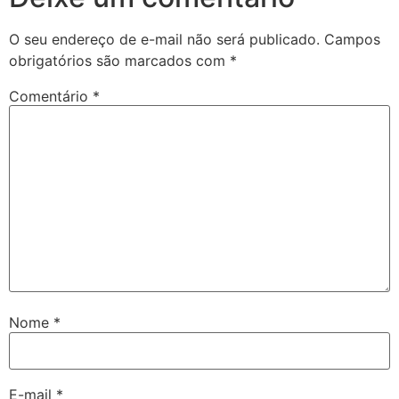
O seu endereço de e-mail não será publicado.
Campos
obrigatórios são marcados com
*
Comentário
*
Nome
*
E-mail
*