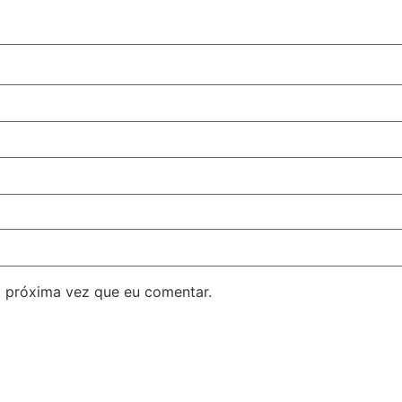
 próxima vez que eu comentar.