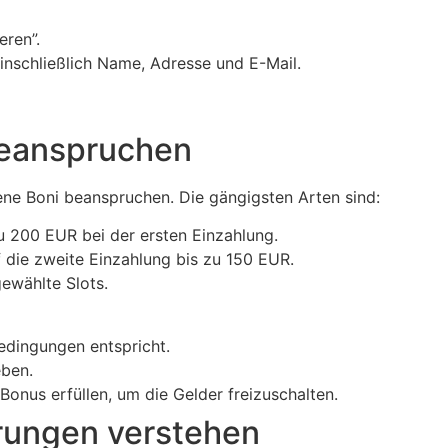
eren”.
einschließlich Name, Adresse und E-Mail.
beanspruchen
ene Boni beanspruchen. Die gängigsten Arten sind:
 200 EUR bei der ersten Einzahlung.
 die zweite Einzahlung bis zu 150 EUR.
gewählte Slots.
edingungen entspricht.
eben.
Bonus erfüllen, um die Gelder freizuschalten.
erungen verstehen