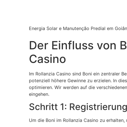
Energia Solar e Manutenção Predial em Goiân
Der Einfluss von B
Casino
Im Rollanzia Casino sind Boni ein zentraler Be
potenziell höhere Gewinne zu erzielen. In dies
optimieren. Wir werden auf die verschiedene
eingehen.
Schritt 1: Registrierun
Um die Boni im Rollanzia Casino zu erhalten, 