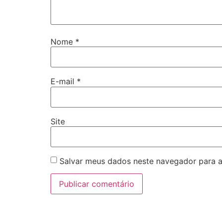
Nome
*
E-mail
*
Site
Salvar meus dados neste navegador para a