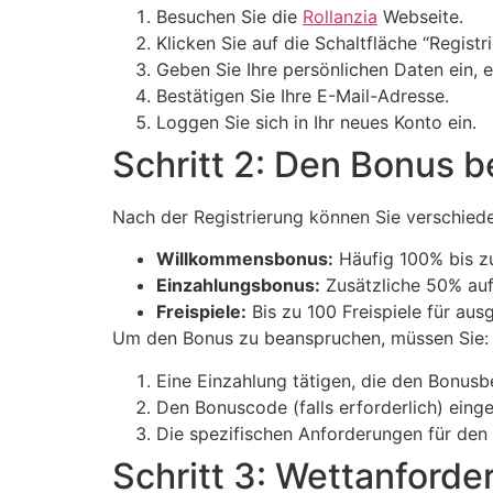
Besuchen Sie die
Rollanzia
Webseite.
Klicken Sie auf die Schaltfläche “Registri
Geben Sie Ihre persönlichen Daten ein, 
Bestätigen Sie Ihre E-Mail-Adresse.
Loggen Sie sich in Ihr neues Konto ein.
Schritt 2: Den Bonus 
Nach der Registrierung können Sie verschied
Willkommensbonus:
Häufig 100% bis zu
Einzahlungsbonus:
Zusätzliche 50% auf
Freispiele:
Bis zu 100 Freispiele für aus
Um den Bonus zu beanspruchen, müssen Sie:
Eine Einzahlung tätigen, die den Bonusb
Den Bonuscode (falls erforderlich) eing
Die spezifischen Anforderungen für den 
Schritt 3: Wettanford