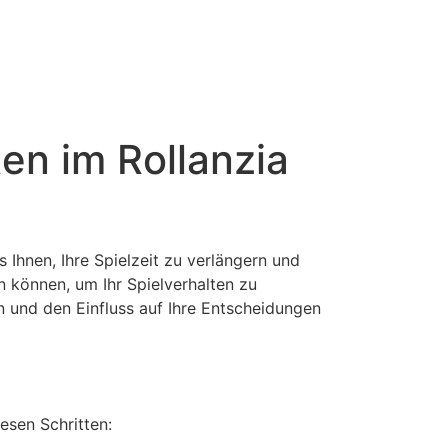
ten im Rollanzia
s Ihnen, Ihre Spielzeit zu verlängern und
en können, um Ihr Spielverhalten zu
 und den Einfluss auf Ihre Entscheidungen
esen Schritten: