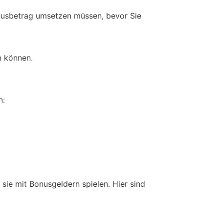
onusbetrag umsetzen müssen, bevor Sie
n können.
n:
 sie mit Bonusgeldern spielen. Hier sind