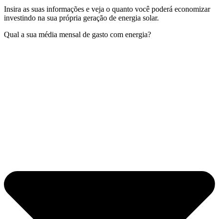
Insira as suas informações e veja o quanto você poderá economizar
investindo na sua própria geração de energia solar.
Qual a sua média mensal de gasto com energia?