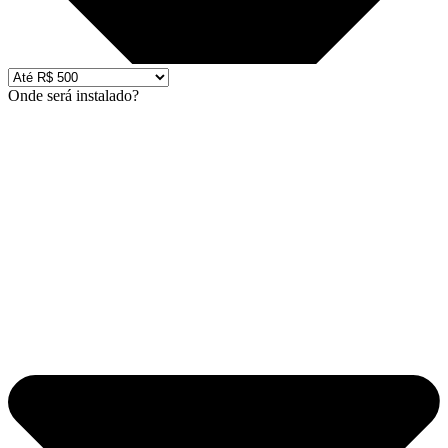
Onde será instalado?