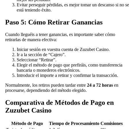
Evitar perseguir pérdidas, es mejor tomar un descanso si no se
está teniendo éxito.
Paso 5: Cómo Retirar Ganancias
Cuando lleguéis a tener ganancias, es importante saber cómo
retirarlas de manera efectiva:
Iniciar sesión en vuestra cuenta de Zuzubet Casino.
Ir a la sección de “Cajero”.
Seleccionar “Retirar”.
Elegir el método de pago que prefiráis, como transferencia
bancaria o monederos electrónicos.
Introducir el importe a retirar y confirmar la transacción.
Normalmente, los retiros pueden tardar entre
24 a 72 horas
en
procesarse, dependiendo del método elegido.
Comparativa de Métodos de Pago en
Zuzubet Casino
Método de Pago
Tiempo de Procesamiento
Comisiones