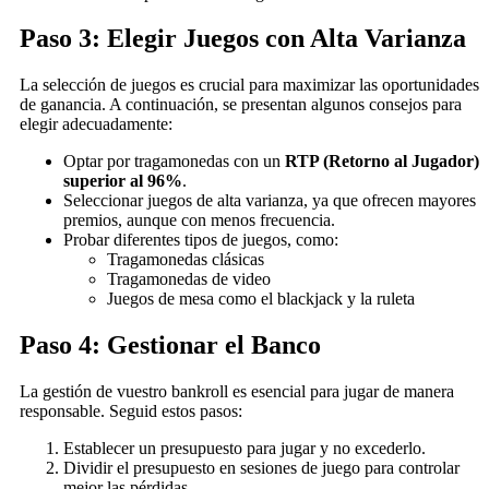
Paso 3: Elegir Juegos con Alta Varianza
La selección de juegos es crucial para maximizar las oportunidades
de ganancia. A continuación, se presentan algunos consejos para
elegir adecuadamente:
Optar por tragamonedas con un
RTP (Retorno al Jugador)
superior al 96%
.
Seleccionar juegos de alta varianza, ya que ofrecen mayores
premios, aunque con menos frecuencia.
Probar diferentes tipos de juegos, como:
Tragamonedas clásicas
Tragamonedas de video
Juegos de mesa como el blackjack y la ruleta
Paso 4: Gestionar el Banco
La gestión de vuestro bankroll es esencial para jugar de manera
responsable. Seguid estos pasos:
Establecer un presupuesto para jugar y no excederlo.
Dividir el presupuesto en sesiones de juego para controlar
mejor las pérdidas.