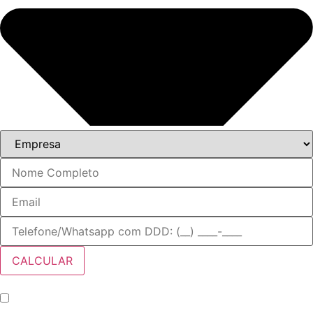
CALCULAR