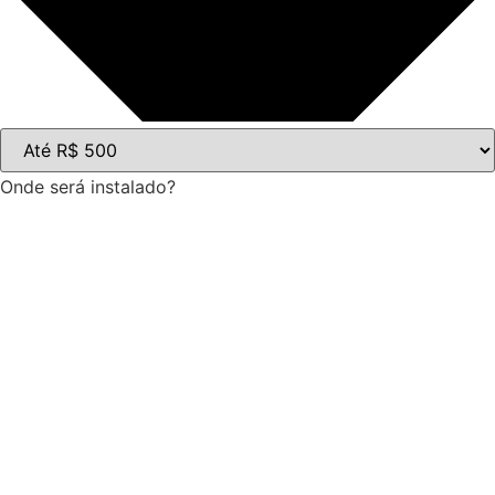
Onde será instalado?