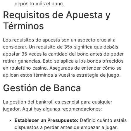
depósito más el bono.
Requisitos de Apuesta y
Términos
Los requisitos de apuesta son un aspecto crucial a
considerar. Un requisito de 35x significa que debéis
apostar 35 veces la cantidad del bono antes de poder
retirar ganancias. Esto se aplica a los bonos ofrecidos
en roulettino casino. Aseguraos de entender cómo se
aplican estos términos a vuestra estrategia de juego.
Gestión de Banca
La gestión del bankroll es esencial para cualquier
jugador. Aquí hay algunas recomendaciones:
Establecer un Presupuesto:
Definid cuánto estáis
dispuestos a perder antes de empezar a jugar.