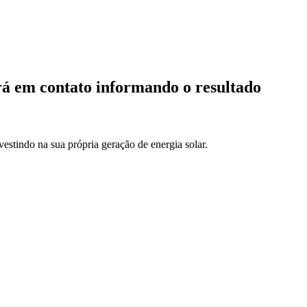
rá em contato informando o resultado
estindo na sua própria geração de energia solar.