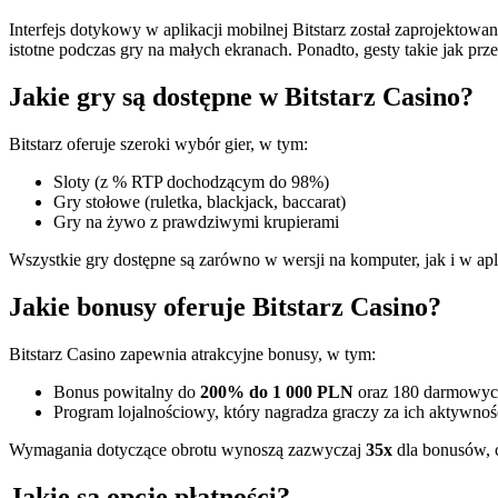
Interfejs dotykowy w aplikacji mobilnej Bitstarz został zaprojektowa
istotne podczas gry na małych ekranach. Ponadto, gesty takie jak prze
Jakie gry są dostępne w Bitstarz Casino?
Bitstarz oferuje szeroki wybór gier, w tym:
Sloty (z % RTP dochodzącym do 98%)
Gry stołowe (ruletka, blackjack, baccarat)
Gry na żywo z prawdziwymi krupierami
Wszystkie gry dostępne są zarówno w wersji na komputer, jak i w apl
Jakie bonusy oferuje Bitstarz Casino?
Bitstarz Casino zapewnia atrakcyjne bonusy, w tym:
Bonus powitalny do
200% do 1 000 PLN
oraz 180 darmowyc
Program lojalnościowy, który nagradza graczy za ich aktywnoś
Wymagania dotyczące obrotu wynoszą zazwyczaj
35x
dla bonusów, c
Jakie są opcje płatności?