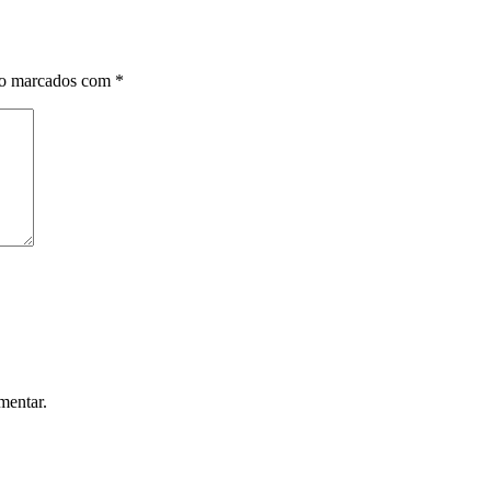
ão marcados com
*
mentar.