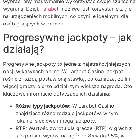
wybrać, aby maksymalnie wykorzystać swoje szanse na
wygraną. Dzięki
larabet
możliwe jest korzystanie z gier
na urządzeniach mobilnych, co czyni je idealnymi dla
osób grających w drodze.
Progresywne jackpoty – jak
działają?
Progresywne jackpoty to jedne z najatrakcyjniejszych
opcji w kasynach online. W Larabet Casino jackpot
rośnie z każdą postawioną stawką, co oznacza, że im
więcej graczy bierze udział, tym większa nagroda. Oto
kluczowe informacje dotyczące ich działania:
Różne typy jackpotów:
W Larabet Casino
znajdziesz różne rodzaje jackpotów, w tym
lokalne, sieciowe i mega jackpoty.
RTP:
Wartość zwrotu dla gracza (RTP) w grach z
jackpotami wynosi na ogół od 85% do 95%, w