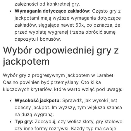
zależności od konkretnej gry.
Wymagania dotyczące zakładów:
Często gry z
jackpotami mają wyższe wymagania dotyczące
zakładów, sięgające nawet 50x, co oznacza, że
przed wypłatą wygranej trzeba obrócić sumę
depozytu i bonusów.
Wybór odpowiedniej gry z
jackpotem
Wybór gry z progresywnym jackpotem w Larabet
Casino powinien być przemyślany. Oto kilka
kluczowych kryteriów, które warto wziąć pod uwagę:
Wysokość jackpotu:
Sprawdź, jak wysoki jest
obecny jackpot. Im wyższy, tym większa szansa
na dużą wygraną.
Typ gry:
Zdecyduj, czy wolisz sloty, gry stołowe
czy inne formy rozrywki. Każdy typ ma swoje