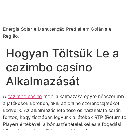
Energia Solar e Manutenção Predial em Goiânia e
Região.
Hogyan Töltsük Le a
cazimbo casino
Alkalmazását
A
cazimbo casino
mobilalkalmazása egyre népszerűbb
a játékosok körében, akik az online szerencsejátékot
kedvelik. Az alkalmazás letöltése és használata során
fontos, hogy tisztában legyünk a játékok RTP (Return to
Player) értékével, a bónuszfeltételekkel és a fogadási