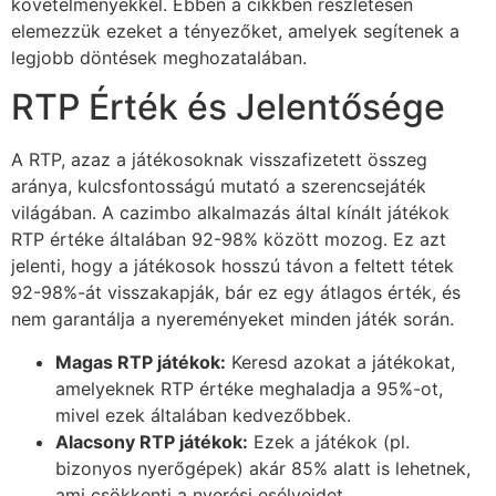
követelményekkel. Ebben a cikkben részletesen
elemezzük ezeket a tényezőket, amelyek segítenek a
legjobb döntések meghozatalában.
RTP Érték és Jelentősége
A RTP, azaz a játékosoknak visszafizetett összeg
aránya, kulcsfontosságú mutató a szerencsejáték
világában. A cazimbo alkalmazás által kínált játékok
RTP értéke általában 92-98% között mozog. Ez azt
jelenti, hogy a játékosok hosszú távon a feltett tétek
92-98%-át visszakapják, bár ez egy átlagos érték, és
nem garantálja a nyereményeket minden játék során.
Magas RTP játékok:
Keresd azokat a játékokat,
amelyeknek RTP értéke meghaladja a 95%-ot,
mivel ezek általában kedvezőbbek.
Alacsony RTP játékok:
Ezek a játékok (pl.
bizonyos nyerőgépek) akár 85% alatt is lehetnek,
ami csökkenti a nyerési esélyeidet.