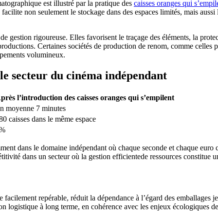
tographique est illustré par la pratique des
caisses oranges qui s’empil
 facilite non seulement le stockage dans des espaces limités, mais aussi
e gestion rigoureuse. Elles favorisent le traçage des éléments, la protect
s productions. Certaines sociétés de production de renom, comme celles p
uipements volumineux.
 le secteur du cinéma indépendant
près l’introduction des caisses oranges qui s’empilent
n moyenne 7 minutes
80 caisses dans le même espace
5%
amment dans le domaine indépendant où chaque seconde et chaque euro c
titivité dans un secteur où la gestion efficientede ressources constitue 
e facilement repérable, réduit la dépendance à l’égard des emballages j
tion logistique à long terme, en cohérence avec les enjeux écologiques de