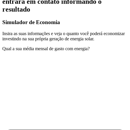
entrará em contato informando o
resultado
Simulador de Economia
Insira as suas informações e veja o quanto você poderá economizar
investindo na sua própria geração de energia solar.
Qual a sua média mensal de gasto com energia?