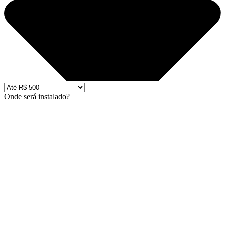
Onde será instalado?