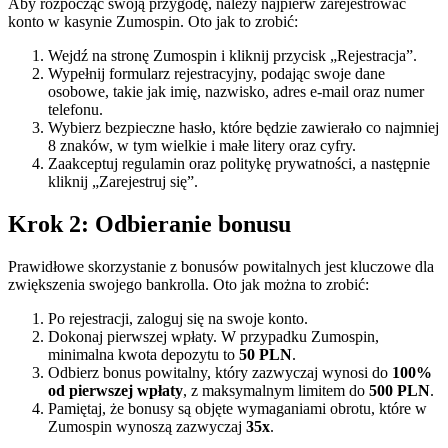
Aby rozpocząć swoją przygodę, należy najpierw zarejestrować
konto w kasynie Zumospin. Oto jak to zrobić:
Wejdź na stronę Zumospin i kliknij przycisk „Rejestracja”.
Wypełnij formularz rejestracyjny, podając swoje dane
osobowe, takie jak imię, nazwisko, adres e-mail oraz numer
telefonu.
Wybierz bezpieczne hasło, które będzie zawierało co najmniej
8 znaków, w tym wielkie i małe litery oraz cyfry.
Zaakceptuj regulamin oraz politykę prywatności, a następnie
kliknij „Zarejestruj się”.
Krok 2: Odbieranie bonusu
Prawidłowe skorzystanie z bonusów powitalnych jest kluczowe dla
zwiększenia swojego bankrolla. Oto jak można to zrobić:
Po rejestracji, zaloguj się na swoje konto.
Dokonaj pierwszej wpłaty. W przypadku Zumospin,
minimalna kwota depozytu to
50 PLN
.
Odbierz bonus powitalny, który zazwyczaj wynosi do
100%
od pierwszej wpłaty
, z maksymalnym limitem do
500 PLN
.
Pamiętaj, że bonusy są objęte wymaganiami obrotu, które w
Zumospin wynoszą zazwyczaj
35x
.