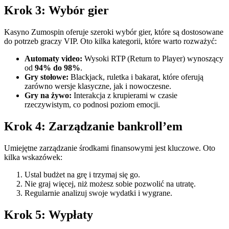
Krok 3: Wybór gier
Kasyno Zumospin oferuje szeroki wybór gier, które są dostosowane
do potrzeb graczy VIP. Oto kilka kategorii, które warto rozważyć:
Automaty video:
Wysoki RTP (Return to Player) wynoszący
od
94% do 98%
.
Gry stołowe:
Blackjack, ruletka i bakarat, które oferują
zarówno wersje klasyczne, jak i nowoczesne.
Gry na żywo:
Interakcja z krupierami w czasie
rzeczywistym, co podnosi poziom emocji.
Krok 4: Zarządzanie bankroll’em
Umiejętne zarządzanie środkami finansowymi jest kluczowe. Oto
kilka wskazówek:
Ustal budżet na grę i trzymaj się go.
Nie graj więcej, niż możesz sobie pozwolić na utratę.
Regularnie analizuj swoje wydatki i wygrane.
Krok 5: Wypłaty