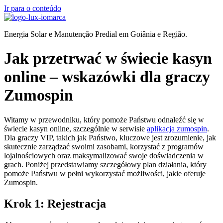
Ir para o conteúdo
Energia Solar e Manutenção Predial em Goiânia e Região.
Jak przetrwać w świecie kasyn
online – wskazówki dla graczy
Zumospin
Witamy w przewodniku, który pomoże Państwu odnaleźć się w
świecie kasyn online, szczególnie w serwisie
aplikacja zumospin
.
Dla graczy VIP, takich jak Państwo, kluczowe jest zrozumienie, jak
skutecznie zarządzać swoimi zasobami, korzystać z programów
lojalnościowych oraz maksymalizować swoje doświadczenia w
grach. Poniżej przedstawiamy szczegółowy plan działania, który
pomoże Państwu w pełni wykorzystać możliwości, jakie oferuje
Zumospin.
Krok 1: Rejestracja