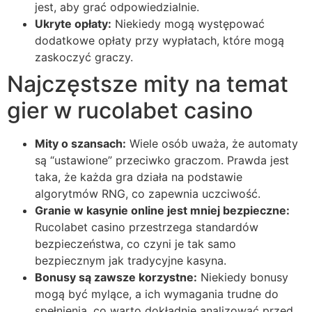
jest, aby grać odpowiedzialnie.
Ukryte opłaty:
Niekiedy mogą występować
dodatkowe opłaty przy wypłatach, które mogą
zaskoczyć graczy.
Najczęstsze mity na temat
gier w rucolabet casino
Mity o szansach:
Wiele osób uważa, że automaty
są “ustawione” przeciwko graczom. Prawda jest
taka, że każda gra działa na podstawie
algorytmów RNG, co zapewnia uczciwość.
Granie w kasynie online jest mniej bezpieczne:
Rucolabet casino przestrzega standardów
bezpieczeństwa, co czyni je tak samo
bezpiecznym jak tradycyjne kasyna.
Bonusy są zawsze korzystne:
Niekiedy bonusy
mogą być mylące, a ich wymagania trudne do
spełnienia, co warto dokładnie analizować przed