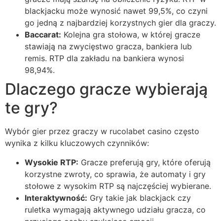
blackjacku może wynosić nawet 99,5%, co czyni
go jedną z najbardziej korzystnych gier dla graczy.
Baccarat:
Kolejna gra stołowa, w której gracze
stawiają na zwycięstwo gracza, bankiera lub
remis. RTP dla zakładu na bankiera wynosi
98,94%.
Dlaczego gracze wybierają
te gry?
Wybór gier przez graczy w rucolabet casino często
wynika z kilku kluczowych czynników:
Wysokie RTP:
Gracze preferują gry, które oferują
korzystne zwroty, co sprawia, że automaty i gry
stołowe z wysokim RTP są najczęściej wybierane.
Interaktywność:
Gry takie jak blackjack czy
ruletka wymagają aktywnego udziału gracza, co