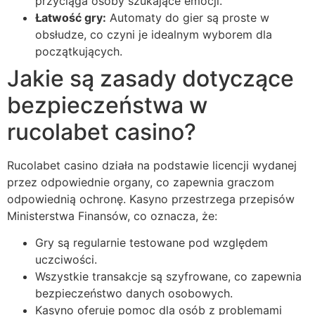
przyciąga osoby szukające emocji.
Łatwość gry:
Automaty do gier są proste w
obsłudze, co czyni je idealnym wyborem dla
początkujących.
Jakie są zasady dotyczące
bezpieczeństwa w
rucolabet casino?
Rucolabet casino działa na podstawie licencji wydanej
przez odpowiednie organy, co zapewnia graczom
odpowiednią ochronę. Kasyno przestrzega przepisów
Ministerstwa Finansów, co oznacza, że:
Gry są regularnie testowane pod względem
uczciwości.
Wszystkie transakcje są szyfrowane, co zapewnia
bezpieczeństwo danych osobowych.
Kasyno oferuje pomoc dla osób z problemami