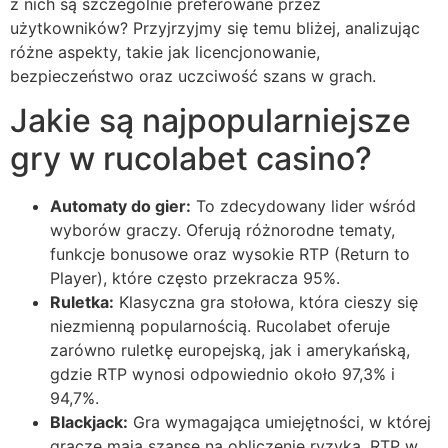
z nich są szczególnie preferowane przez
użytkowników? Przyjrzyjmy się temu bliżej, analizując
różne aspekty, takie jak licencjonowanie,
bezpieczeństwo oraz uczciwość szans w grach.
Jakie są najpopularniejsze
gry w rucolabet casino?
Automaty do gier:
To zdecydowany lider wśród
wyborów graczy. Oferują różnorodne tematy,
funkcje bonusowe oraz wysokie RTP (Return to
Player), które często przekracza 95%.
Ruletka:
Klasyczna gra stołowa, która cieszy się
niezmienną popularnością. Rucolabet oferuje
zarówno ruletkę europejską, jak i amerykańską,
gdzie RTP wynosi odpowiednio około 97,3% i
94,7%.
Blackjack:
Gra wymagająca umiejętności, w której
gracze mają szansę na obliczenie ryzyka. RTP w