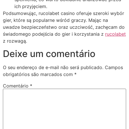
ich przyjęciem.
Podsumowując, rucolabet casino oferuje szeroki wybór
gier, które są popularne wśród graczy. Mając na
uwadze bezpieczeństwo oraz uczciwość, zachęcam do
świadomego podejścia do gier i korzystania z
rucolabet
z rozwagą.
Deixe um comentário
O seu endereço de e-mail não será publicado.
Campos
obrigatórios são marcados com
*
Comentário
*