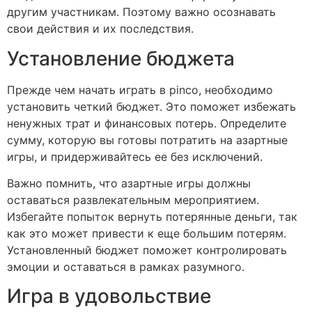
другим участникам. Поэтому важно осознавать
свои действия и их последствия.
Установление бюджета
Прежде чем начать играть в pinco, необходимо
установить четкий бюджет. Это поможет избежать
ненужных трат и финансовых потерь. Определите
сумму, которую вы готовы потратить на азартные
игры, и придерживайтесь ее без исключений.
Важно помнить, что азартные игры должны
оставаться развлекательным мероприятием.
Избегайте попыток вернуть потерянные деньги, так
как это может привести к еще большим потерям.
Установленный бюджет поможет контролировать
эмоции и оставаться в рамках разумного.
Игра в удовольствие