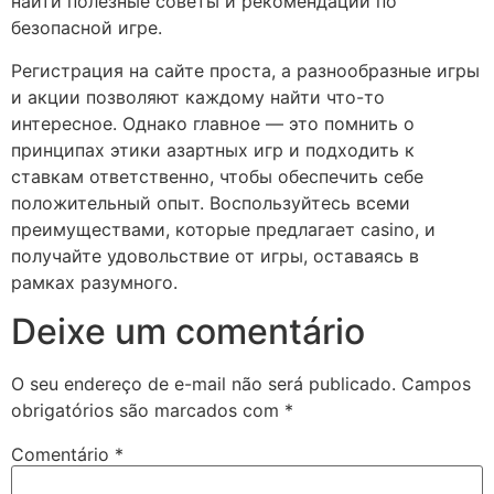
найти полезные советы и рекомендации по
безопасной игре.
Регистрация на сайте проста, а разнообразные игры
и акции позволяют каждому найти что-то
интересное. Однако главное — это помнить о
принципах этики азартных игр и подходить к
ставкам ответственно, чтобы обеспечить себе
положительный опыт. Воспользуйтесь всеми
преимуществами, которые предлагает casino, и
получайте удовольствие от игры, оставаясь в
рамках разумного.
Deixe um comentário
O seu endereço de e-mail não será publicado.
Campos
obrigatórios são marcados com
*
Comentário
*