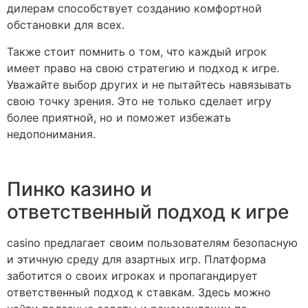
дилерам способствует созданию комфортной
обстановки для всех.
Также стоит помнить о том, что каждый игрок
имеет право на свою стратегию и подход к игре.
Уважайте выбор других и не пытайтесь навязывать
свою точку зрения. Это не только сделает игру
более приятной, но и поможет избежать
недопонимания.
Пинко казино и
ответственный подход к игре
casino предлагает своим пользователям безопасную
и этичную среду для азартных игр. Платформа
заботится о своих игроках и пропагандирует
ответственный подход к ставкам. Здесь можно